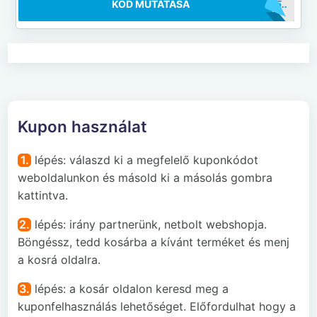
KÓD MUTATÁSA
..DS05
Kupon használat
1.
lépés: válaszd ki a megfelelő kuponkódot
weboldalunkon és másold ki a másolás gombra
kattintva.
2.
lépés: irány partnerünk, netbolt webshopja.
Böngéssz, tedd kosárba a kívánt terméket és menj
a kosrá oldalra.
3.
lépés: a kosár oldalon keresd meg a
kuponfelhasználás lehetőséget. Előfordulhat hogy a