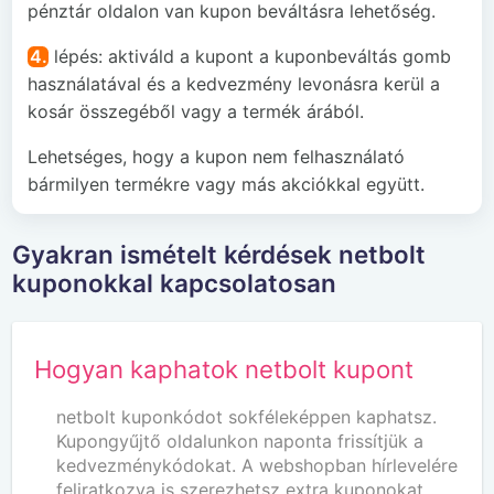
pénztár oldalon van kupon beváltásra lehetőség.
4.
lépés: aktiváld a kupont a kuponbeváltás gomb
használatával és a kedvezmény levonásra kerül a
kosár összegéből vagy a termék árából.
Lehetséges, hogy a kupon nem felhasználató
bármilyen termékre vagy más akciókkal együtt.
Gyakran ismételt kérdések netbolt
kuponokkal kapcsolatosan
Hogyan kaphatok netbolt kupont
netbolt kuponkódot sokféleképpen kaphatsz.
Kupongyűjtő oldalunkon naponta frissítjük a
kedvezménykódokat. A webshopban hírlevelére
feliratkozva is szerezhetsz extra kuponokat.