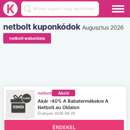
Black Friday
K
Hamarosan lejár
netbolt kuponkódok
Augusztus 2026
Üzletek
netbolt weboldala
Blog
Akciók
netbolt
Akció
Akár -40% A Babatermékekre A
Netbolt.eu Oldalon
Érvényes: 2026-08-20
ÉRDEKEL