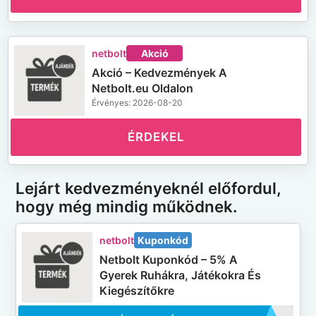
netbolt
Akció
Akció – Kedvezmények A
Netbolt.eu Oldalon
Érvényes: 2026-08-20
ÉRDEKEL
Lejárt kedvezményeknél előfordul,
hogy még mindig működnek.
netbolt
Kuponkód
Netbolt Kuponkód – 5% A
Gyerek Ruhákra, Játékokra És
Kiegészítőkre