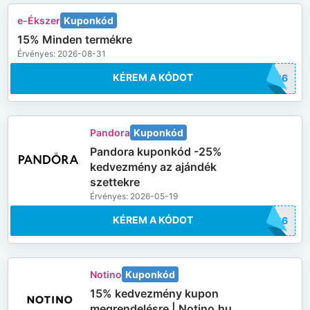
e-Ékszer
Kuponkód
15% Minden termékre
Érvényes: 2026-08-31
KÉREM A KÓDOT
2026
Pandora
Kuponkód
Pandora kuponkód -25%
kedvezmény az ajándék
szettekre
Érvényes: 2026-05-19
KÉREM A KÓDOT
TT26
Notino
Kuponkód
15% kedvezmény kupon
megrendelésre | Notino.hu