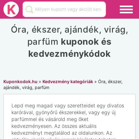
Black Friday
K
Hamarosan lejár
Óra, ékszer, ajándék, virág,
Üzletek
parfüm
kuponok és
Blog
kedvezménykódok
Akciók
Kuponkodok.hu
»
Kedvezmény kategóriák
»
Óra, ékszer,
ajándék, virág, parfüm
Lepd meg magad vagy szeretteidet egy divatos
karórával, gyönyőrű ékszerekkel, vagy egy új
parfümmel és vásárold meg őket
kedvezményesen. Az összes aktuális
kedvezményt megtalálod az oldalunkon. Az