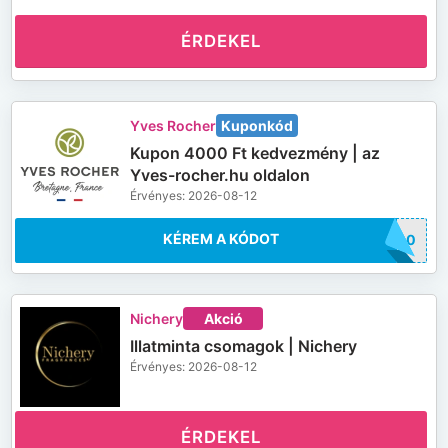
ÉRDEKEL
Yves Rocher
Kuponkód
Kupon 4000 Ft kedvezmény | az
Yves-rocher.hu oldalon
Érvényes: 2026-08-12
KÉREM A KÓDOT
4000
Nichery
Akció
Illatminta csomagok | Nichery
Érvényes: 2026-08-12
ÉRDEKEL