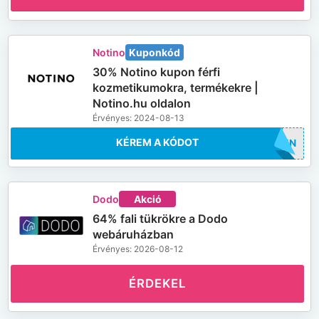
Notino
Kuponkód
30% Notino kupon férfi
kozmetikumokra, termékekre |
Notino.hu oldalon
Érvényes: 2024-08-13
KÉREM A KÓDOT
MEN
Dodo
Akció
64% fali tükrökre a Dodo
webáruházban
Érvényes: 2026-08-12
ÉRDEKEL