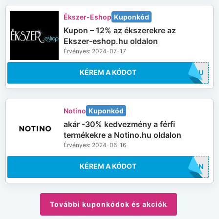
Ékszer-Eshop
Kuponkód
Kupon – 12% az ékszerekre az
Ekszer-eshop.hu oldalon
Érvényes: 2024-07-17
KÉREM A KÓDOT
12HU
Notino
Kuponkód
akár -30% kedvezmény a férfi
termékekre a Notino.hu oldalon
Érvényes: 2024-06-16
KÉREM A KÓDOT
MEN
További kuponkódok és akciók