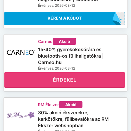
Érvényes: 2026-08-12
KÉREM A KÓDOT
ALL
Carneo
Akció
15-40% gyerekokosórára és
bluetooth-os füllhallgatókra |
Carneo.hu
Érvényes: 2026-08-12
ÉRDEKEL
RM Ékszer
Akció
30% akció ékszerekre,
karkötőkre, füllbevalókra az RM
Ékszer webshopban