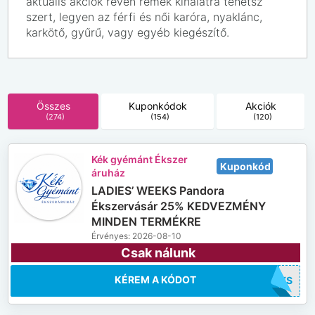
aktuális akciók révén remek kínálatra tehetsz
szert, legyen az férfi és női karóra, nyaklánc,
karkötő, gyűrű, vagy egyéb kiegészítő.
Összes
Kuponkódok
Akciók
(274)
(154)
(120)
Kék gyémánt Ékszer
Kuponkód
áruház
LADIES’ WEEKS Pandora
Ékszervásár 25% KEDVEZMÉNY
MINDEN TERMÉKRE
Érvényes: 2026-08-10
Csak nálunk
KÉREM A KÓDOT
ADYS