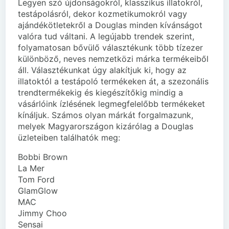
Legyen szó újdonságokról, klasszikus illatokról,
testápolásról, dekor kozmetikumokról vagy
ajándékötletekről a Douglas minden kívánságot
valóra tud váltani. A legújabb trendek szerint,
folyamatosan bővülő választékunk több tízezer
különböző, neves nemzetközi márka termékeiből
áll. Választékunkat úgy alakítjuk ki, hogy az
illatoktól a testápoló termékeken át, a szezonális
trendtermékekig és kiegészítőkig mindig a
vásárlóink ízlésének legmegfelelőbb termékeket
kínáljuk. Számos olyan márkát forgalmazunk,
melyek Magyarországon kizárólag a Douglas
üzleteiben találhatók meg:
Bobbi Brown
La Mer
Tom Ford
GlamGlow
MAC
Jimmy Choo
Sensai