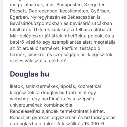
megtalálhatóak, mint Budapesten, Szegeden,
Pécsett, Debrecenben, Kecskeméten, Győrben,
Egerben, Nyíregyházán és Békéscsabán is.
Bevásárlóközpontokban és bevásárló utcákban
találhatók. Üzletek kialakítása felhasználóbarát.
Már belépéskor jól áttekinthetőek a polcok, és a
betérő vásárló egy szempillantás alatt megtalálja
az őt érdeklő terméket. Parfüm, testápoló
termék, sminkről és szépségápolási kiegészítők
széles választéka elérhető.
Douglas hu
Illatok, sminktermékek, ápolás, kozmetikai
kiegészítők: a douglas.hu több mint egy
webshop, egy parfüméria és a szépség
univerzumának kombinációja.
Rendeléseihez ajándék termékmintát kérhet.
Rendeljen gyorsan, egyszerűen és biztonságosan
a douglas.hu oldalról. A kiszállítás 15 000 Ft