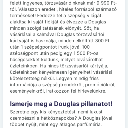
felett ingyenes, törzsvásárlóinknak már 9 990 Ft-
tól. Válasszon eredeti, hiteles forrásból származó
termékeket! Fedezze fel a szépség világát,
alakítsa ki saját fiókját és élvezze a Douglas
minden szolgáltatásának előnyét. Sőt, ha
vásárlásai alkalmával Douglas törzsvásárlói
kártyáját is használja, minden elköltött 300 Ft
után 1 szépségpontot írunk jóvá, 100
szépségpont után pedig egy 1 500 Ft-os
hűségcsekket küldünk, melyet levásárolhat
üzleteinkben. Ha nincs törzsvásárlói kártyája,
üzleteinkben kényelmesen igényelheti vásárlási
kötelezettség nélkül. Legyen mindig friss
információja a szépségtrendekről, promóciókról,
eseményeinkről, iratkozzon fel hírlevelünkre.
Ismerje meg a Douglas pillanatot!
Szeretne egy kis kényeztetést, némi luxust
csempészni a hétköznapokba? A Douglas jóval
többet nyújt, mint egy átlagos parfüméria.