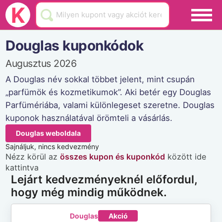
Black Friday
K
Hamarosan lejár
Douglas kuponkódok
Üzletek
Augusztus 2026
Blog
A Douglas név sokkal többet jelent, mint csupán
„parfümök és kozmetikumok”. Aki betér egy Douglas
Akciók
Parfümériába, valami különlegeset szeretne. Douglas
kuponok használatával örömteli a vásárlás.
Douglas weboldala
Sajnáljuk, nincs kedvezmény
Nézz körül az
összes kupon és kuponkód
között ide
kattintva
Lejárt kedvezményeknél előfordul,
hogy még mindig működnek.
Douglas
Akció