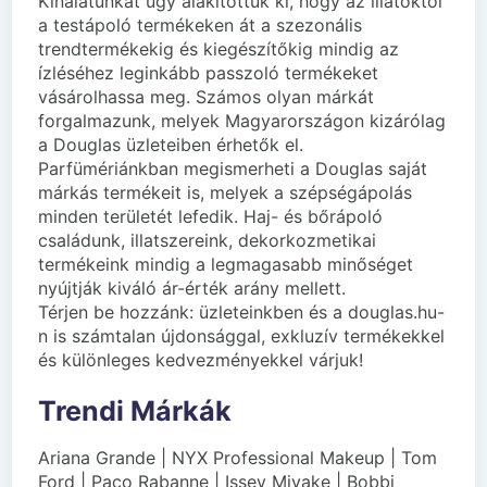
Kínálatunkat úgy alakítottuk ki, hogy az illatoktól
a testápoló termékeken át a szezonális
trendtermékekig és kiegészítőkig mindig az
ízléséhez leginkább passzoló termékeket
vásárolhassa meg. Számos olyan márkát
forgalmazunk, melyek Magyarországon kizárólag
a Douglas üzleteiben érhetők el.
Parfümériánkban megismerheti a Douglas saját
márkás termékeit is, melyek a szépségápolás
minden területét lefedik. Haj- és bőrápoló
családunk, illatszereink, dekorkozmetikai
termékeink mindig a legmagasabb minőséget
nyújtják kiváló ár-érték arány mellett.
Térjen be hozzánk: üzleteinkben és a douglas.hu-
n is számtalan újdonsággal, exkluzív termékekkel
és különleges kedvezményekkel várjuk!
Trendi Márkák
Ariana Grande | NYX Professional Makeup | Tom
Ford | Paco Rabanne | Issey Miyake | Bobbi