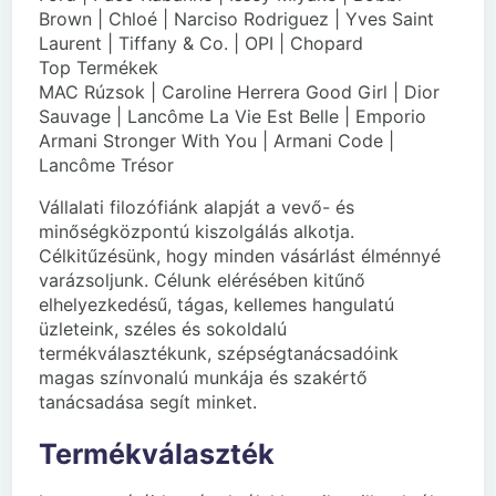
Brown | Chloé | Narciso Rodriguez | Yves Saint
Laurent | Tiffany & Co. | OPI | Chopard
Top Termékek
MAC Rúzsok | Caroline Herrera Good Girl | Dior
Sauvage | Lancôme La Vie Est Belle | Emporio
Armani Stronger With You | Armani Code |
Lancôme Trésor
Vállalati filozófiánk alapját a vevő- és
minőségközpontú kiszolgálás alkotja.
Célkitűzésünk, hogy minden vásárlást élménnyé
varázsoljunk. Célunk elérésében kitűnő
elhelyezkedésű, tágas, kellemes hangulatú
üzleteink, széles és sokoldalú
termékválasztékunk, szépségtanácsadóink
magas színvonalú munkája és szakértő
tanácsadása segít minket.
Termékválaszték