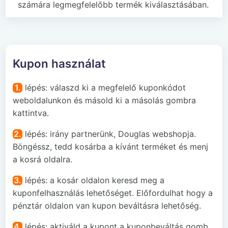
számára legmegfelelőbb termék kiválasztásában.
Kupon használat
1.
lépés: válaszd ki a megfelelő kuponkódot
weboldalunkon és másold ki a másolás gombra
kattintva.
2.
lépés: irány partnerünk, Douglas webshopja.
Böngéssz, tedd kosárba a kívánt terméket és menj
a kosrá oldalra.
3.
lépés: a kosár oldalon keresd meg a
kuponfelhasználás lehetőséget. Előfordulhat hogy a
pénztár oldalon van kupon beváltásra lehetőség.
4.
lépés: aktiváld a kupont a kuponbeváltás gomb