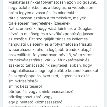
Munkatársainkkal folyamatosan azon dolgozunk,
hogy üzleteinkben és a douglas.hu weboldalon
öröm legyen a vásárlás, és mindenki
rátalálhasson azokra a termékekre, melyek
tökéletesen megfelelnek ízlésének.
Azt szeretnénk, hogy vásárlóinknak a Douglas
névről a minőség és a vevőközpontúság jusson
az eszébe. Ezt szolgálják tágas és kellemes
hangulatú üzleteink és a folyamatosan frissülő
webáruházunk, ahol a legújabb trendek alapján
összeállított, folyamatosan bővülő, változatos
termékválasztékkal várjuk. Munkatársaink és
szakértő tanácsadóink segítenek abban, hogy
megtalálhassa a legmegfelelőbb kozmetikumokat
és szépségápolási szereket, legyen szó akár
sminkfrissítésről
smink készítéséről
bőrápolási vagy sminktanácsadásról
bőrdiagnosztikáról vagy
egy pihentető kézmasszázsról.