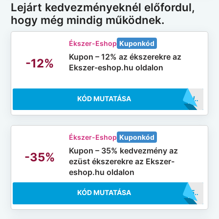
Lejárt kedvezményeknél előfordul,
hogy még mindig működnek.
Ékszer-Eshop
Kuponkód
Kupon – 12% az ékszerekre az
-12%
Ekszer-eshop.hu oldalon
KÓD MUTATÁSA
..12HU
Ékszer-Eshop
Kuponkód
Kupon – 35% kedvezmény az
-35%
ezüst ékszerekre az Ekszer-
eshop.hu oldalon
KÓD MUTATÁSA
..FF35