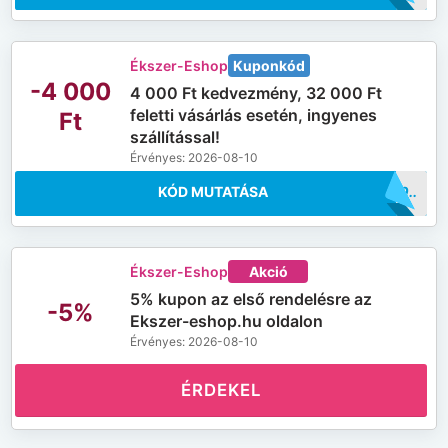
Ékszer-Eshop
Kuponkód
-4 000
4 000 Ft kedvezmény, 32 000 Ft
feletti vásárlás esetén, ingyenes
Ft
szállítással!
Érvényes: 2026-08-10
KÓD MUTATÁSA
..LD10
Ékszer-Eshop
Akció
5% kupon az első rendelésre az
-5%
Ekszer-eshop.hu oldalon
Érvényes: 2026-08-10
ÉRDEKEL