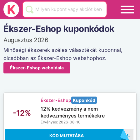
Black Friday
K
Hamarosan lejár
Ékszer-Eshop kuponkódok
Üzletek
Augusztus 2026
Blog
Minőségi ékszerek széles választékát kuponnal,
olcsóbban az Ékszer-Eshop webshophoz.
Akciók
Ékszer-Eshop weboldala
Ékszer-Eshop
Kuponkód
12% kedvezmény a nem
-12%
kedvezményes termékekre
Érvényes: 2026-08-10
KÓD MUTATÁSA
..12HU