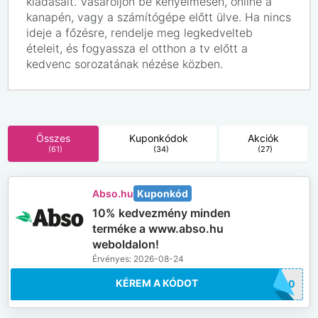
kiadásait. Vásároljon be kényelmesen, online a
kanapén, vagy a számítógépe előtt ülve. Ha nincs
ideje a főzésre, rendelje meg legkedvelteb
ételeit, és fogyassza el otthon a tv előtt a
kedvenc sorozatának nézése közben.
Összes
Kuponkódok
Akciók
(61)
(34)
(27)
Abso.hu
Kuponkód
10% kedvezmény minden
terméke a www.abso.hu
weboldalon!
Érvényes: 2026-08-24
KÉREM A KÓDOT
SO10