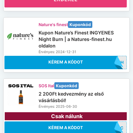
Nature's finest
Kuponkód
Kupon Nature’s Finest INGYENES
Night Burn | a Natures-finest.hu
oldalon
Érvényes: 2024-12-31
KÉREM A KÓDOT
TBRH
SOS Ital
Kuponkód
2 200Ft kedvezmény az első
vásárlásból!
Érvényes: 2025-06-30
Csak nálunk
KÉREM A KÓDOT
GUIC