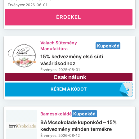
Érvényes: 2026-06-01
ÉRDEKEL
Valach Sütemény
Kuponkód
Manufaktúra
15% kedvezmény első süti
vásárlásodhoz
Érvényes: 2025-08-31
Csak nálunk
KÉREM A KÓDOT
TI15
Bamcsokoládé
Kuponkód
BAMcsokolade kuponkód – 15%
kedvezmény minden termékre
Érvényes: 2026-08-12