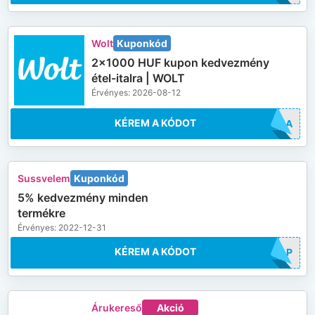
Wolt
Kuponkód
2×1000 HUF kupon kedvezmény
étel-italra | WOLT
Érvényes: 2026-08-12
KÉREM A KÓDOT
NVKA
Sussvelem
Kuponkód
5% kedvezmény minden
termékre
Érvényes: 2022-12-31
KÉREM A KÓDOT
4UAP
Árukereső
Akció