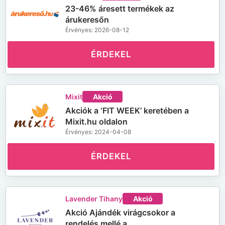
23-46% áresett termékek az
árukeresőn
Érvényes: 2026-08-12
ÉRDEKEL
Mixit
Akció
Akciók a ‘FIT WEEK’ keretében a
Mixit.hu oldalon
Érvényes: 2024-04-08
ÉRDEKEL
Lavender Tihany
Akció
Akció Ajándék virágcsokor a
rendelés mellé a