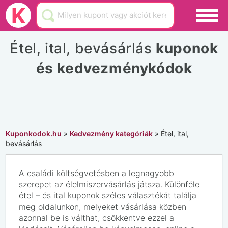
Black Friday
K
Hamarosan lejár
Étel, ital, bevásárlás
kuponok
Üzletek
és kedvezménykódok
Blog
Akciók
Kuponkodok.hu
»
Kedvezmény kategóriák
»
Étel, ital,
bevásárlás
A családi költségvetésben a legnagyobb
szerepet az élelmiszervásárlás játsza. Különféle
étel – és ital kuponok széles választékát találja
meg oldalunkon, melyeket vásárlása közben
azonnal be is válthat, csökkentve ezzel a