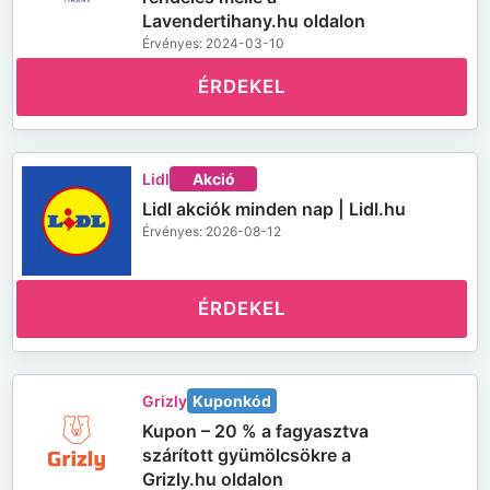
Lavendertihany.hu oldalon
Érvényes: 2024-03-10
ÉRDEKEL
Lidl
Akció
Lidl akciók minden nap | Lidl.hu
Érvényes: 2026-08-12
ÉRDEKEL
Grizly
Kuponkód
Kupon – 20 % a fagyasztva
szárított gyümölcsökre a
Grizly.hu oldalon