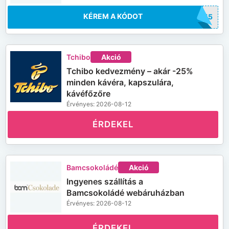
KÉREM A KÓDOT
AM15
Tchibo
Akció
Tchibo kedvezmény – akár -25%
minden kávéra, kapszulára,
kávéfőzőre
Érvényes: 2026-08-12
ÉRDEKEL
Bamcsokoládé
Akció
Ingyenes szállítás a
Bamcsokoládé webáruházban
Érvényes: 2026-08-12
ÉRDEKEL