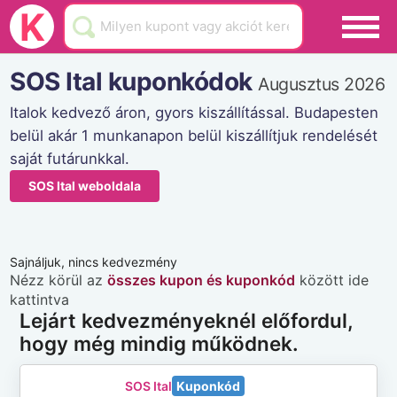
Black Friday
K
Hamarosan lejár
SOS Ital kuponkódok
Augusztus 2026
Üzletek
Italok kedvező áron, gyors kiszállítással. Budapesten
belül akár 1 munkanapon belül kiszállítjuk rendelését
Blog
saját futárunkkal.
Akciók
SOS Ital weboldala
Sajnáljuk, nincs kedvezmény
Nézz körül az
összes kupon és kuponkód
között ide
kattintva
Lejárt kedvezményeknél előfordul,
hogy még mindig működnek.
SOS Ital
Kuponkód