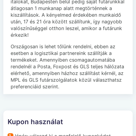
italokat, Budapesten belül pedig saját futárunkkal
átlagosan 1 munkanap alatt megtörténnek a
kiszállítások. A kényelmed érdekében munkaidő
után, 17 és 21 óra között szállítunk, így nagyobb
valószínűséggel otthon leszel, amikor a futárunk
érkezik!
Országosan is lehet tőlünk rendelni, ebben az
esetben a logisztikai partnereink szállítják a
termékeket. Amennyiben csomagautomatába
rendelnél a Posta, Foxpost és GLS teljes hálózata
elérhető, amennyiben házhoz szállítást kérnél, az
MPL és GLS futárszolgálatok közül választhatsz
preferenciáid szerint.
Kupon használat
1.
lépés: válaszd ki a megfelelő kuponkódot