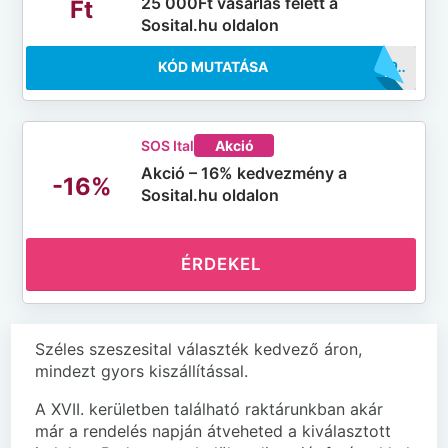
25 000Ft vásárlás felett a
Ft
Sosital.hu oldalon
KÓD MUTATÁSA
..5000
SOS Ital
Akció
Akció – 16% kedvezmény a
-16%
Sosital.hu oldalon
ÉRDEKEL
Széles szeszesital választék kedvező áron,
mindezt gyors kiszállítással.
A XVII. kerületben található raktárunkban akár
már a rendelés napján átveheted a kiválasztott