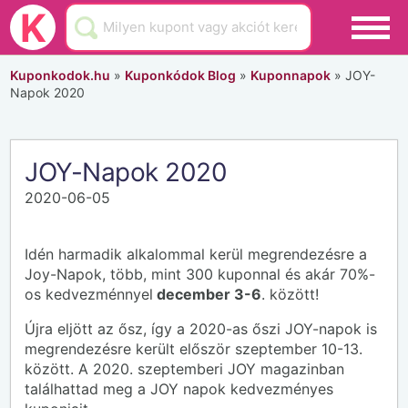
Black Friday
K
Hamarosan lejár
Kuponkodok.hu
»
Kuponkódok Blog
»
Kuponnapok
»
JOY-
Napok 2020
Üzletek
Blog
JOY-Napok 2020
Akciók
2020-06-05
Idén harmadik alkalommal kerül megrendezésre a
Joy-Napok, több, mint 300 kuponnal és akár 70%-
os kedvezménnyel
december 3-6
. között!
Újra eljött az ősz, így a 2020-as őszi JOY-napok is
megrendezésre került először szeptember 10-13.
között. A 2020. szeptemberi JOY magazinban
találhattad meg a JOY napok kedvezményes