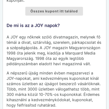
kuponjait.
Összes kupont itt találod
De mi is az a JOY napok?
A JOY egy nőknek szóló divatmagazin, melynek fő
témái a divat, sztárvilág, szerelem, párkapcsolat és
a szépségápolás. A JOY magazin Magyarországon
1998 óta jelenik meg, kiadója a Marquard Media
Magyarország. 1998 óta az egyik legtöbb
példányszámban eladott havi magazinná vált.
A népszerű újság minden évben megszervezi a
JOY-napokat, ami kedvezményes kuponokat kínál
számos üzletben az újságot beszerző vásárlóknak.
Több, mint 3000 üzletben válogathatsz több, mint
300 márka közül 10-70%-os kuponokkal. Érdemes
kihasználni a kedvezménykódokat, kuponokat,
hogy felfrissítsd ruhatárad.