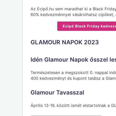
Az Ecipő.hu sem maradhat ki a Black Frida
60% kedvezménnyel vásárolhatsz cipőket, 
Ecipő Black Friday kedvez
GLAMOUR NAPOK 2023
Idén Glamour Napok ősszel les
Természetesen a megszokott 0. nappal indu
400 kedvezményt és kupont találsz a Gla
Glamour Tavasszal
Április 13-16. között ismét elstartolnak 