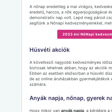
A nőnap eredetileg a mai virágos, kedve
eredetű, harcos, a nők egyenjogúságával é
demonstratív nap volt. Lepd meg párod cso
segítünk a Nőnapi kedvezményeinkkel, melye
2023 évi NőNapi kedvezmé
Húsvéti akciók
A következő nagyobb kedvezményes időszak 
biztosak lehetnek abban, hogy az akciók m
Ebben az esetben elsősorban a húsvéti dísz
de az online áruházakban gyermekjátékok 
számára.
Anyák napja, nőnap, gyerek n
Hogy mikor van
anyák napja
, a kérdésre a