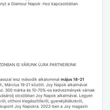
nyt a Glamour Napok -hoz kapcsolódóan.
EZONBAN IS VÁRUNK ÚJRA PARTNEREINK
asszal lesz második alkalommal
május 18-21
t:, Március 19-21 között. Joy Napok alkalmával
atsz. 300 márka és 10-70%-os kedvezmények várnak
vásárolj olcsóbban Joy Napok alkalmával. Legyen
l, otthoni kiegészítőkről, gyerekjátékokról,
y kupont Joy Napokra. 2022-ben a Joy magazin