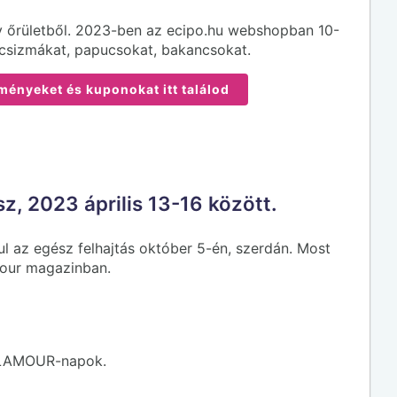
y őrületből. 2023-ben az ecipo.hu webshopban 10-
csizmákat, papucsokat, bakancsokat.
ményeket és kuponokat itt találod
z, 2023 április 13-16 között.
l az egész felhajtás október 5-én, szerdán. Most
mour magazinban.
a GLAMOUR-napok.