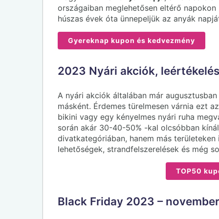
országaiban meglehetősen eltérő napokon
húszas évek óta ünnepeljük az anyák napjá
Gyereknap kupon és kedvezmény
2023 Nyári akciók, leértékelé
A nyári akciók általában már augusztusba
másként. Érdemes türelmesen várnia ezt az 
bikini vagy egy kényelmes nyári ruha megv
során akár 30-40-50% -kal olcsóbban kíná
divatkategóriában, hanem más területeken is
lehetőségek, strandfelszerelések és még s
TOP50 kup
Black Friday 2023 – november