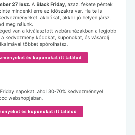
ber 27 lesz.
A
Black Friday
, azaz, fekete péntek
inte mindenki erre az időszakra vár. Ha te is
kedvezményeket, akciókat, akkor jó helyen jársz.
lod meg nálunk.
éged van a kiválasztott webáruházakban a legjobb
i a kedvezmény kódokat, kuponokat, és vásárolj
lkalmával többet spórolhatsz.
zményeket és kuponokat itt találod
 Friday napokat, ahol 30-70% kedvezménnyel
a ccc webshopjában.
ényeket és kuponokat itt találod