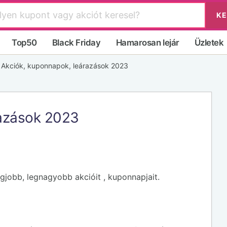
KE
Top50
Black Friday
Hamarosan lejár
Üzletek
»
Akciók, kuponnapok, leárazások 2023
razások 2023
jobb, legnagyobb akcióit , kuponnapjait.