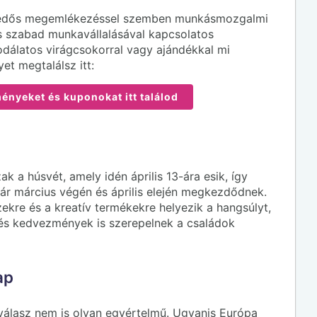
skedős megemlékezéssel szemben munkásmozgalmi
s szabad munkavállalásával kapcsolatos
dálatos virágcsokorral vagy ajándékkal mi
t megtalálsz itt:
nyeket és kuponokat itt találod
a húsvét, amely idén április 13-ára esik, így
ár március végén és április elején megkezdődnek.
ekre és a kreatív termékekre helyezik a hangsúlyt,
és kedvezmények is szerepelnek a családok
ap
 válasz nem is olyan egyértelmű. Ugyanis Európa