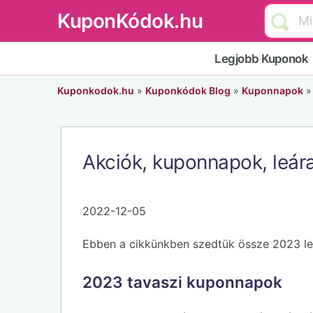
KuponKódok.hu
Legjobb Kuponok
Kuponkodok.hu
»
Kuponkódok Blog
»
Kuponnapok
Akciók, kuponnapok, leá
2022-12-05
Ebben a cikkünkben szedtük össze 2023 leg
2023 tavaszi kuponnapok