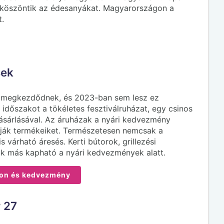
 köszöntik az édesanyákat. Magyarországon a
t.
sek
n megkezdődnek, és 2023-ban sem lesz ez
időszakot a tökéletes fesztiválruházat, egy csinos
ásárlásával. Az áruházak a nyári kedvezmény
lják termékeiket. Természetesen nemcsak a
 várható áresés. Kerti bútorok, grillezési
ok más kapható a nyári kedvezmények alatt.
on és kedvezmény
 27