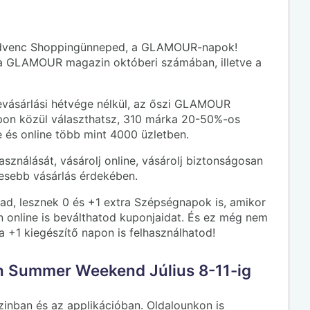
 kedvenc Shoppingünneped, a GLAMOUR-napok!
 GLAMOUR magazin októberi számában, illetve a
vásárlási hétvége nélkül, az őszi GLAMOUR
on közül választhatsz, 310 márka 20-50%-os
 és online több mint 4000 üzletben.
nálását, vásárolj online, vásárolj biztonságosan
esebb vásárlás érdekében.
d, lesznek 0 és +1 extra Szépségnapok is, amikor
 online is beválthatod kuponjaidat. És ez még nem
+1 kiegészítő napon is felhasználhatod!
 Summer Weekend Július 8-11-ig
inban és az applikációban. Oldalounkon is