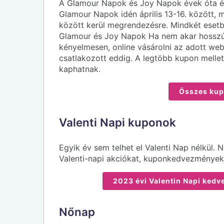
A Glamour Napok és Joy Napok évek óta év
Glamour Napok idén április 13-16. között, 
között kerül megrendezésre. Mindkét esetb
Glamour és Joy Napok Ha nem akar hosszú 
kényelmesen, online vásárolni az adott we
csatlakozott eddig. A legtöbb kupon mell
kaphatnak.
Összes kup
Valenti Napi kuponok
Egyik év sem telhet el Valenti Nap nélkül.
Valenti-napi akciókat, kuponkedvezmények
2023 évi Valentin Napi kedv
Nőnap