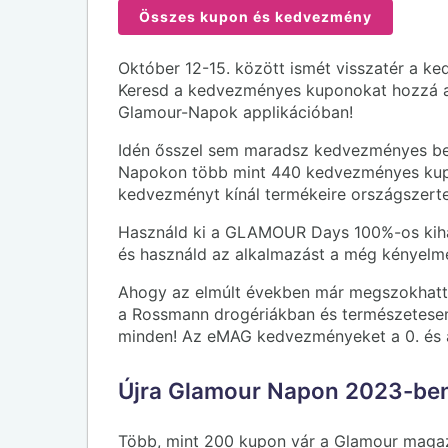
Összes kupon és kedvezmény
Október 12-15. között ismét visszatér a
Keresd a kedvezményes kuponokat hozzá a
Glamour-Napok applikációban!
Idén ősszel sem maradsz kedvezményes be
Napokon több mint 440 kedvezményes kup
kedvezményt kínál termékeire országszerte
Használd ki a GLAMOUR Days 100%-os kihasz
és használd az alkalmazást a még kényelm
Ahogy az elmúlt években már megszokhatta
a Rossmann drogériákban és természetesen
minden! Az eMAG kedvezményeket a 0. és a 
Újra Glamour Napon 2023-ben
Több, mint 200 kupon vár a Glamour magaz