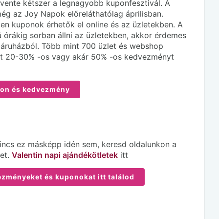
ente kétszer a legnagyobb kuponfesztivál. A
még az Joy Napok előreláthatólag áprilisban.
en kuponok érhetők el online és az üzletekben. A
órákig sorban állni az üzletekben, akkor érdemes
báruházból. Több mint 700 üzlet és webshop
ett 20-30% -os vagy akár 50% -os kedvezményt
on és kedvezmény
 Nincs ez másképp idén sem, keresd oldalunkon a
et.
Valentin napi ajándékötletek
itt
ezményeket és kuponokat itt találod