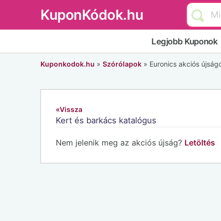
KuponKódok.hu
Legjobb Kuponok
Kuponkodok.hu
»
Szórólapok
»
Euronics akciós újság
«Vissza
Kert és barkács katalógus
Nem jelenik meg az akciós újság?
Letöltés