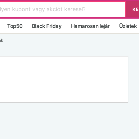
KE
Top50
Black Friday
Hamarosan lejár
Üzletek
ok