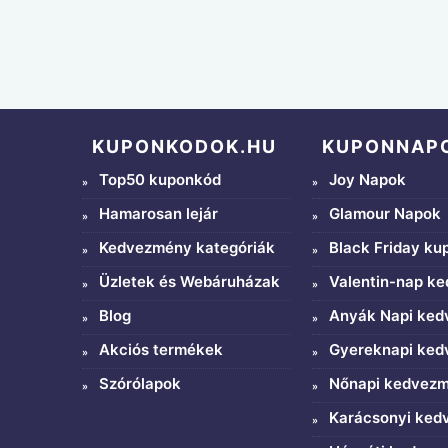
KUPONKODOK.HU
KUPONNAP
Top50 kuponkód
Joy Napok
Hamarosan lejár
Glamour Napok
Kedvezmény kategóriák
Black Friday ku
Üzletek és Webáruházak
Valentin-nap k
Blog
Anyák Napi ke
Akciós termékek
Gyereknapi ke
Szórólapok
Nőnapi kedvez
Karácsonyi ke