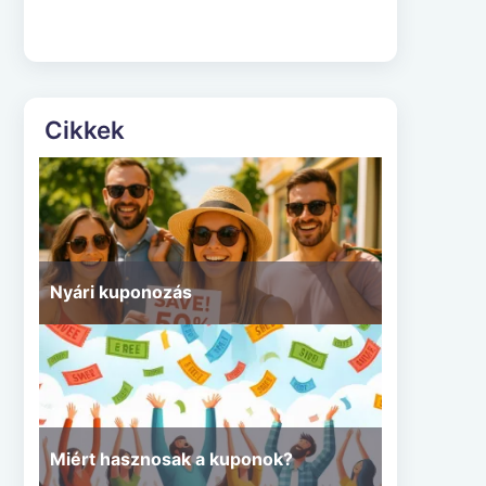
Cikkek
Nyári kuponozás
Miért hasznosak a kuponok?