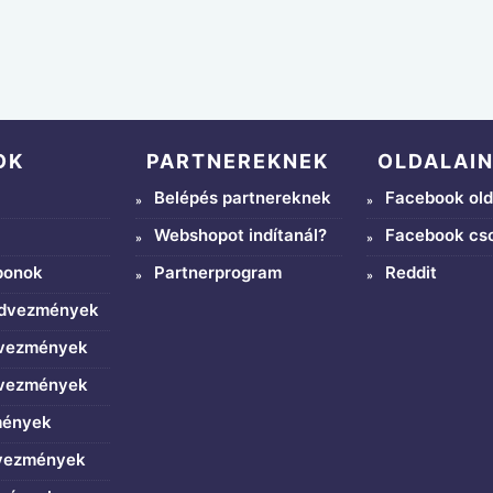
OK
PARTNEREKNEK
OLDALAI
Belépés partnereknek
Facebook old
Webshopot indítanál?
Facebook cs
ponok
Partnerprogram
Reddit
edvezmények
dvezmények
dvezmények
mények
dvezmények