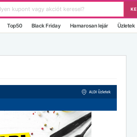
KE
Top50
Black Friday
Hamarosan lejár
Üzletek