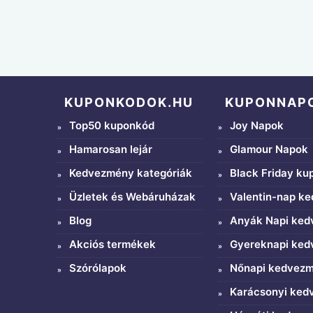
KUPONKODOK.HU
KUPONNAP
Top50 kuponkód
Joy Napok
Hamarosan lejár
Glamour Napok
Kedvezmény kategóriák
Black Friday ku
Üzletek és Webáruházak
Valentin-nap k
Blog
Anyák Napi ke
Akciós termékek
Gyereknapi ke
Szórólapok
Nőnapi kedvez
Karácsonyi ke