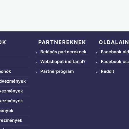
OK
PARTNEREKNEK
OLDALAI
Belépés partnereknek
Facebook old
Webshopot indítanál?
Facebook cs
ponok
Partnerprogram
Reddit
edvezmények
dvezmények
dvezmények
mények
dvezmények