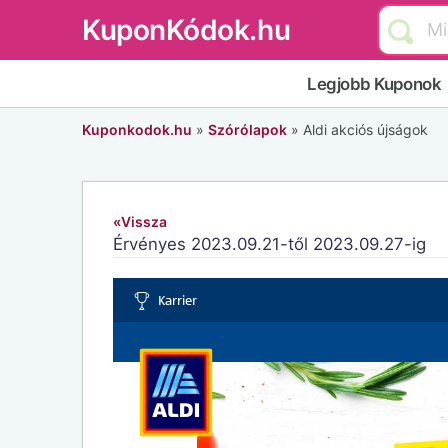
KuponKódok.hu
Legjobb Kuponok
Kuponkodok.hu
»
Szórólapok
»
Aldi akciós újságok
«Vissza
Érvényes 2023.09.21-től 2023.09.27-ig