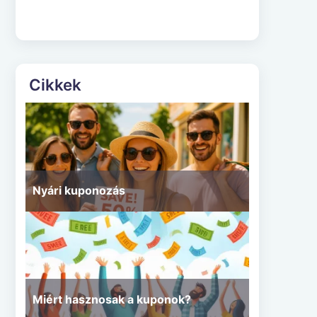
Cikkek
Nyári kuponozás
Miért hasznosak a kuponok?