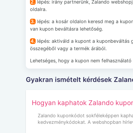
2.
lépés: irány partnerünk, Zalando webshopj
oldalra.
3.
lépés: a kosár oldalon keresd meg a kupon
van kupon beváltásra lehetőség.
4.
lépés: aktiváld a kupont a kuponbeváltás 
összegéből vagy a termék árából.
Lehetséges, hogy a kupon nem felhasználató 
Gyakran ismételt kérdések Zala
Hogyan kaphatok Zalando kupo
Zalando kuponkódot sokféleképpen kaphats
kedvezménykódokat. A webshopban hírlevel