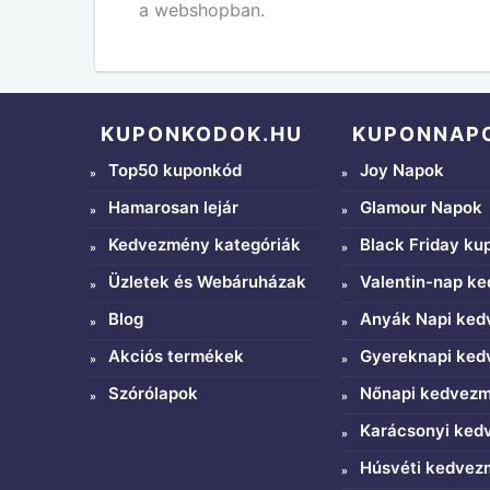
a webshopban.
KUPONKODOK.HU
KUPONNAP
Top50 kuponkód
Joy Napok
Hamarosan lejár
Glamour Napok
Kedvezmény kategóriák
Black Friday ku
Üzletek és Webáruházak
Valentin-nap k
Blog
Anyák Napi ke
Akciós termékek
Gyereknapi ke
Szórólapok
Nőnapi kedvez
Karácsonyi ke
Húsvéti kedve