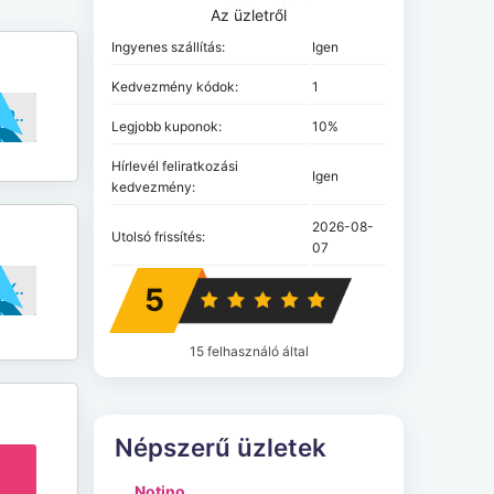
Az üzletről
Ingyenes szállítás:
Igen
Kedvezmény kódok:
1
..UE20
Legjobb kuponok:
10%
Hírlevél feliratkozási
Igen
kedvezmény:
2026-08-
Utolsó frissítés:
07
..OOKY
5
15 felhasználó által
Népszerű üzletek
Notino