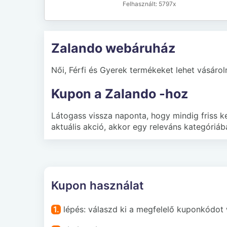
5797x
Zalando webáruház
Női, Férfi és Gyerek termékeket lehet vásáro
Kupon a Zalando -hoz
Látogass vissza naponta, hogy mindig friss
aktuális akció, akkor egy releváns kategóriá
Kupon használat
1.
lépés: válaszd ki a megfelelő kuponkódot