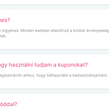
nes?
n ingyenes. Minden esetben ellenőrizd a kódok érvényesség
nek.
ogy használni tudjam a kuponokat?
egisztrációt ahhoz, hogy felhasználd a kedvezménykódot.
kóddal?