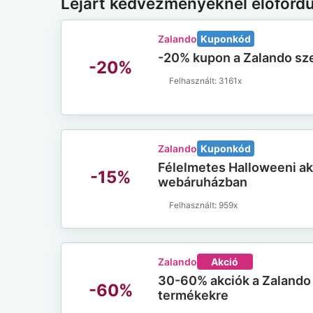
Lejárt kedvezményeknél előford
Zalando
Kuponkód
-20% kupon a Zalando sze
-20%
3161x
Zalando
Kuponkód
Félelmetes Halloweeni ak
-15%
webáruházban
959x
Zalando
Akció
30-60% akciók a Zalando
-60%
termékekre