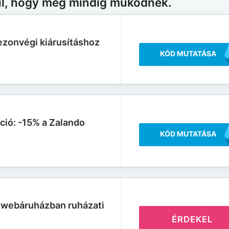
ul, hogy még mindig működnek.
zonvégi kiárusításhoz
KÓD MUTATÁSA
ció: -15% a Zalando
KÓD MUTATÁSA
 webáruházban ruházati
ÉRDEKEL