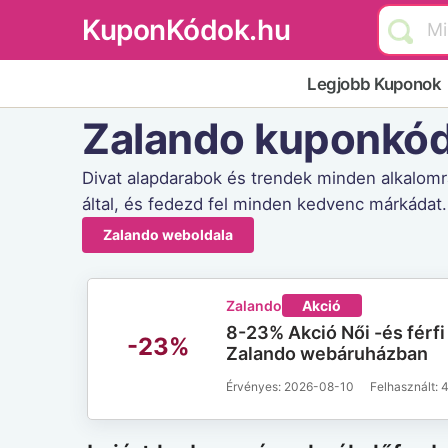
KuponKódok.hu
Legjobb Kuponok
Zalando kuponkó
Divat alapdarabok és trendek minden alkalomra
által, és fedezd fel minden kedvenc márkádat.
Zalando weboldala
Zalando
Akció
8-23% Akció Női -és férfi
-23%
Zalando webáruházban
Érvényes: 2026-08-10
4