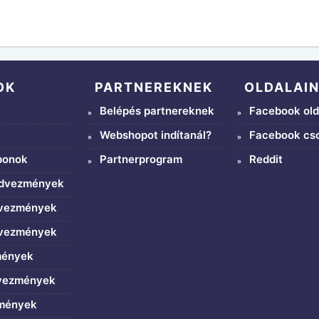
OK
PARTNEREKNEK
OLDALAI
Belépés partnereknek
Facebook old
Webshopot indítanál?
Facebook cs
ponok
Partnerprogram
Reddit
edvezmények
dvezmények
dvezmények
mények
dvezmények
zmények