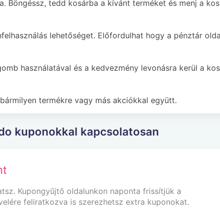
a. Böngéssz, tedd kosárba a kívánt terméket és menj a kos
felhasználás lehetőséget. Előfordulhat hogy a pénztár old
gomb használatával és a kedvezmény levonásra kerül a kos
bármilyen termékre vagy más akciókkal együtt.
ndo kuponokkal kapcsolatosan
nt
z. Kupongyűjtő oldalunkon naponta frissítjük a
ére feliratkozva is szerezhetsz extra kuponokat.