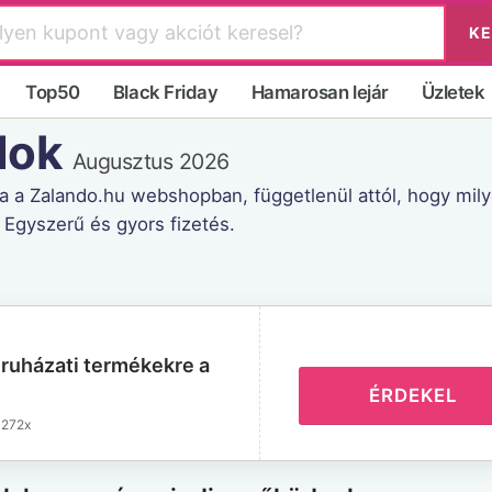
KE
Top50
Black Friday
Hamarosan lejár
Üzletek
dok
Augusztus 2026
 a Zalando.hu webshopban, függetlenül attól, hogy milyen 
 Egyszerű és gyors fizetés.
 ruházati termékekre a
ÉRDEKEL
272x