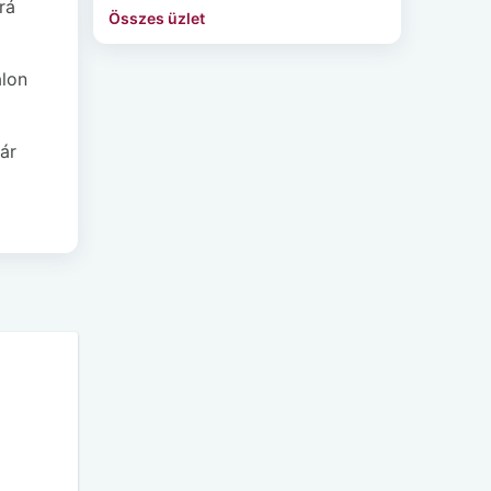
rá
Összes üzlet
alon
ár