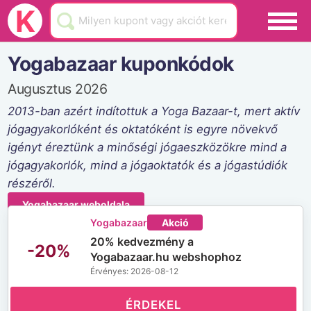
Black Friday
K
Hamarosan lejár
Yogabazaar kuponkódok
Üzletek
Augusztus 2026
Blog
2013-ban azért indítottuk a Yoga Bazaar-t, mert aktív
jógagyakorlóként és oktatóként is egyre növekvő
Akciók
igényt éreztünk a minőségi jógaeszközökre mind a
jógagyakorlók, mind a jógaoktatók és a jógastúdiók
részéről.
Yogabazaar weboldala
Yogabazaar
Akció
20% kedvezmény a
-20%
Yogabazaar.hu webshophoz
Érvényes: 2026-08-12
ÉRDEKEL