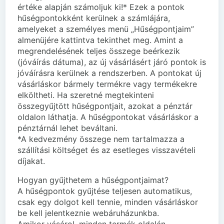
értéke alapján számoljuk ki!* Ezek a pontok
hűségpontokként kerülnek a számlájára,
amelyeket a személyes menü „Hűségpontjaim”
almenüjére kattintva tekinthet meg. Amint a
megrendelésének teljes összege beérkezik
(jóváírás dátuma), az új vásárlásért járó pontok is
jóváírásra kerülnek a rendszerben. A pontokat új
vásárláskor bármely termékre vagy termékekre
elköltheti. Ha szeretné megtekinteni
összegyűjtött hűségpontjait, azokat a pénztár
oldalon láthatja. A hűségpontokat vásárláskor a
pénztárnál lehet beváltani.
*A kedvezmény összege nem tartalmazza a
szállítási költséget és az esetleges visszavételi
díjakat.
Hogyan gyűjthetem a hűségpontjaimat?
A hűségpontok gyűjtése teljesen automatikus,
csak egy dolgot kell tennie, minden vásárláskor
be kell jelentkeznie webáruházunkba.