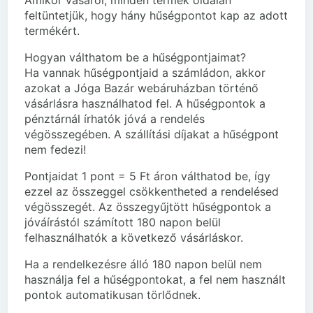
Amikor vásárol, minden termék oldalán
feltüntetjük, hogy hány hűségpontot kap az adott
termékért.
Hogyan válthatom be a hűségpontjaimat?
Ha vannak hűségpontjaid a számládon, akkor
azokat a Jóga Bazár webáruházban történő
vásárlásra használhatod fel. A hűségpontok a
pénztárnál írhatók jóvá a rendelés
végösszegében. A szállítási díjakat a hűségpont
nem fedezi!
Pontjaidat 1 pont = 5 Ft áron válthatod be, így
ezzel az összeggel csökkentheted a rendelésed
végösszegét. Az összegyűjtött hűségpontok a
jóváírástól számított 180 napon belül
felhasználhatók a következő vásárláskor.
Ha a rendelkezésre álló 180 napon belül nem
használja fel a hűségpontokat, a fel nem használt
pontok automatikusan törlődnek.