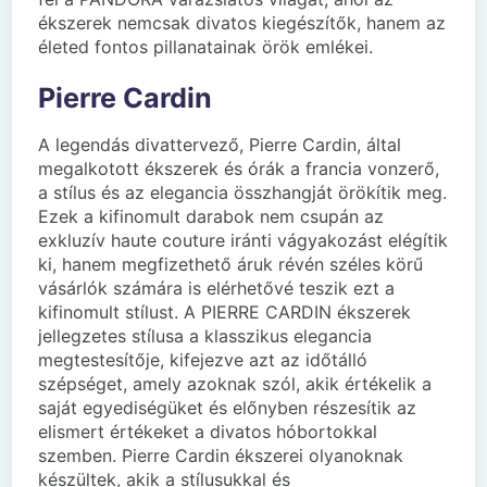
ékszerek nemcsak divatos kiegészítők, hanem az
életed fontos pillanatainak örök emlékei.
Pierre Cardin
A legendás divattervező, Pierre Cardin, által
megalkotott ékszerek és órák a francia vonzerő,
a stílus és az elegancia összhangját örökítik meg.
Ezek a kifinomult darabok nem csupán az
exkluzív haute couture iránti vágyakozást elégítik
ki, hanem megfizethető áruk révén széles körű
vásárlók számára is elérhetővé teszik ezt a
kifinomult stílust. A PIERRE CARDIN ékszerek
jellegzetes stílusa a klasszikus elegancia
megtestesítője, kifejezve azt az időtálló
szépséget, amely azoknak szól, akik értékelik a
saját egyediségüket és előnyben részesítik az
elismert értékeket a divatos hóbortokkal
szemben. Pierre Cardin ékszerei olyanoknak
készültek, akik a stílusukkal és