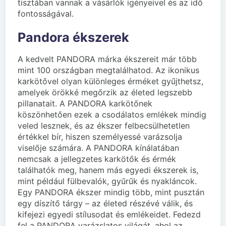
tisztában vannak a vásárlók igényeivel és az idő
fontosságával.
Pandora ékszerek
A kedvelt PANDORA márka ékszereit már több
mint 100 országban megtalálhatod. Az ikonikus
karkötővel olyan különleges érméket gyűjthetsz,
amelyek örökké megőrzik az életed legszebb
pillanatait. A PANDORA karkötőnek
köszönhetően ezek a csodálatos emlékek mindig
veled lesznek, és az ékszer felbecsülhetetlen
értékkel bír, hiszen személyessé varázsolja
viselője számára. A PANDORA kínálatában
nemcsak a jellegzetes karkötők és érmék
találhatók meg, hanem más egyedi ékszerek is,
mint például fülbevalók, gyűrűk és nyakláncok.
Egy PANDORA ékszer mindig több, mint pusztán
egy díszítő tárgy – az életed részévé válik, és
kifejezi egyedi stílusodat és emlékeidet. Fedezd
fel a PANDORA varázslatos világát, ahol az