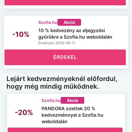
Szofia.hu
Akció
10 % kedvezény az eljegyzési
-10%
gyűrűkre a Szofia.hu weboldalán
Érvényes: 2026-08-11
ÉRDEKEL
Lejárt kedvezményeknél előfordul,
hogy még mindig működnek.
Szofia.hu
Akció
PANDORA szettek 20 %
-20%
kedvezménnyel a Szofia.hu
weboldalán