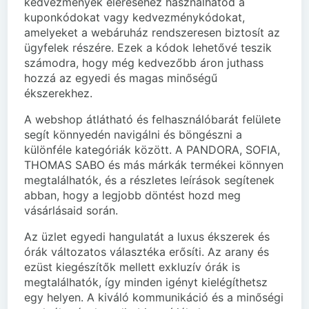
kedvezmények eléréséhez használhatod a
kuponkódokat vagy kedvezménykódokat,
amelyeket a webáruház rendszeresen biztosít az
ügyfelek részére. Ezek a kódok lehetővé teszik
számodra, hogy még kedvezőbb áron juthass
hozzá az egyedi és magas minőségű
ékszerekhez.
A webshop átlátható és felhasználóbarát felülete
segít könnyedén navigálni és böngészni a
különféle kategóriák között. A PANDORA, SOFIA,
THOMAS SABO és más márkák termékei könnyen
megtalálhatók, és a részletes leírások segítenek
abban, hogy a legjobb döntést hozd meg
vásárlásaid során.
Az üzlet egyedi hangulatát a luxus ékszerek és
órák változatos választéka erősíti. Az arany és
ezüst kiegészítők mellett exkluzív órák is
megtalálhatók, így minden igényt kielégíthetsz
egy helyen. A kiváló kommunikáció és a minőségi