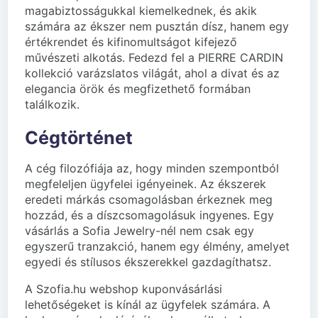
magabiztosságukkal kiemelkednek, és akik
számára az ékszer nem pusztán dísz, hanem egy
értékrendet és kifinomultságot kifejező
művészeti alkotás. Fedezd fel a PIERRE CARDIN
kollekció varázslatos világát, ahol a divat és az
elegancia örök és megfizethető formában
találkozik.
Cégtörténet
A cég filozófiája az, hogy minden szempontból
megfeleljen ügyfelei igényeinek. Az ékszerek
eredeti márkás csomagolásban érkeznek meg
hozzád, és a díszcsomagolásuk ingyenes. Egy
vásárlás a Sofia Jewelry-nél nem csak egy
egyszerű tranzakció, hanem egy élmény, amelyet
egyedi és stílusos ékszerekkel gazdagíthatsz.
A Szofia.hu webshop kuponvásárlási
lehetőségeket is kínál az ügyfelek számára. A