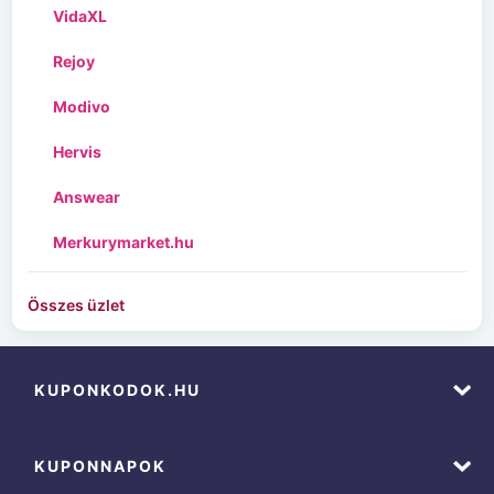
VidaXL
Rejoy
Modivo
Hervis
Answear
Merkurymarket.hu
Összes üzlet
KUPONKODOK.HU
KUPONNAPOK