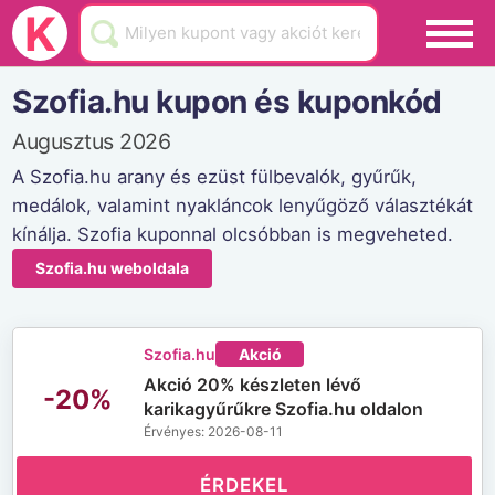
Black Friday
K
Hamarosan lejár
Szofia.hu kupon és kuponkód
Üzletek
Augusztus 2026
Blog
A Szofia.hu arany és ezüst fülbevalók, gyűrűk,
medálok, valamint nyakláncok lenyűgöző választékát
Akciók
kínálja. Szofia kuponnal olcsóbban is megveheted.
Szofia.hu weboldala
Szofia.hu
Akció
Akció 20% készleten lévő
-20%
karikagyűrűkre Szofia.hu oldalon
Érvényes: 2026-08-11
ÉRDEKEL