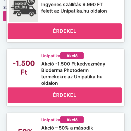
Ingyenes szállítás 9.990 FT
széles választékát kínáljuk Önnek.
felett az Unipatika.hu oldalon
Unipatika weboldala
ÉRDEKEL
Unipatika
Akció
-1.500
Akció -1.500 Ft kedvezmény
Bioderma Photoderm
Ft
termékekre az Unipatika.hu
oldalon
ÉRDEKEL
Unipatika
Akció
Akció – 50% a második