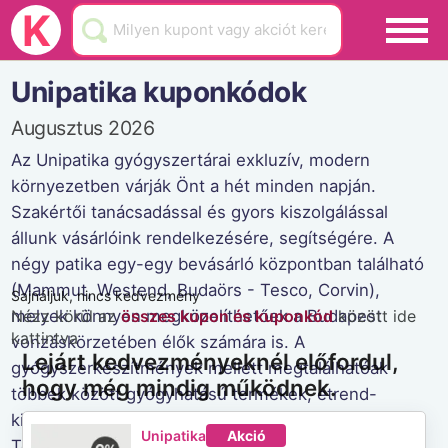
Black Friday
K
Hamarosan lejár
Unipatika kuponkódok
Üzletek
Augusztus 2026
Blog
Az Unipatika gyógyszertárai exkluzív, modern
környezetben várják Önt a hét minden napján.
Akciók
Szakértői tanácsadással és gyors kiszolgálással
állunk vásárlóink rendelkezésére, segítségére. A
négy patika egy-egy bevásárló központban található
(Mammut, Westend, Budaörs - Tesco, Corvin),
Sajnáljuk, nincs kedvezmény
melyek könnyen megközelíthetőek a Budapest
Nézz körül az
összes kupon és kuponkód
között ide
kattintva
vonzáskörzetében élők számára is. A
Lejárt kedvezményeknél előfordul,
gyógyszerkészítmények mellett megtalálhatóak
hogy még mindig működnek.
többek között gyógyhatású termékek, étrend-
kiegészítők, vitaminok, baba-mama termékek.
Unipatika
Akció
Továbbá a dermo-, bio- és natúrkozmetikumok