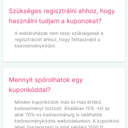
Szükséges regisztrálni ahhoz, hogy
használni tudjam a kuponokat?
A webáruházak nem teszi szükségessé a
regisztrációt ahhoz, hogy felhasználd a
kedvezménykódot.
Mennyit spórolhatok egy
kuponkóddal?
Minden kuponkódok más és más értékű
kedvezményt biztosít. Általában 15% -tól az
akár 70%-os kedvezmányig is találhatók
kedvezménykódok weboldalunkon. A kuponkód
lehet összegszerű is mint például 1500 ft.