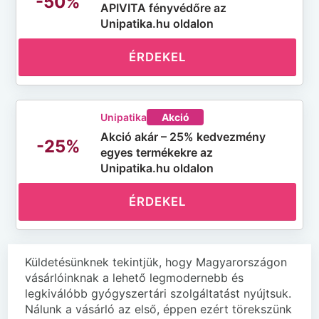
-50%
APIVITA fényvédőre az
Unipatika.hu oldalon
ÉRDEKEL
Unipatika
Akció
Akció akár – 25% kedvezmény
-25%
egyes termékekre az
Unipatika.hu oldalon
ÉRDEKEL
Küldetésünknek tekintjük, hogy Magyarországon
vásárlóinknak a lehető legmodernebb és
legkiválóbb gyógyszertári szolgáltatást nyújtsuk.
Nálunk a vásárló az első, éppen ezért törekszünk