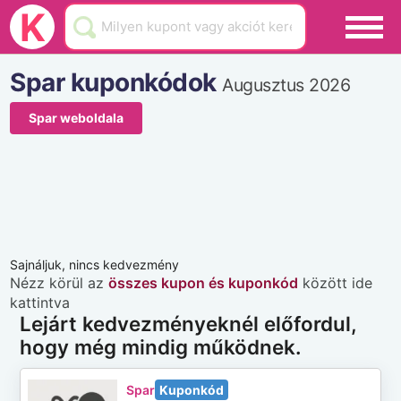
Black Friday
K
Hamarosan lejár
Spar kuponkódok
Augusztus 2026
Üzletek
Spar weboldala
Blog
Akciók
Sajnáljuk, nincs kedvezmény
Nézz körül az
összes kupon és kuponkód
között ide
kattintva
Lejárt kedvezményeknél előfordul,
hogy még mindig működnek.
Spar
Kuponkód