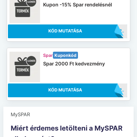
Kupon -15% Spar rendelésnél
KÓD MUTATÁSA
..E+12
Spar
Kuponkód
Spar 2000 Ft kedvezmény
KÓD MUTATÁSA
..E+12
MySPAR
Miért érdemes letölteni a MySPAR