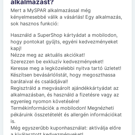
alkalmazást?
Mert a MySPAR alkalmazással még
kényelmesebbé válik a vásárlás! Egy alkalmazás,
sok hasznos funkció:
Használd a SuperShop kártyádat a mobilodon,
hogy pontokat gyűjts, egyéni kedvezményeket
kapj!
Nézze meg az aktuális akciókat!
Szerezzen be exkluzív kedvezményeket!
Keresse meg a legközelebbi nyitva tartó üzletet!
Készítsen bevásárlólistát, hogy megoszthassa
barátaival és családjával!
Regisztráld a megvásárolt ajándékkártyádat az
alkalmazásban, és használd a fizetésre vagy az
egyenleg nyomon követésére!
Termékinformációk a mobilodon! Megnézheti
pékáruink összetételét és allergén információkat
is.
Még egyszerűbb kuponhasználat: aktiválja előre
a kiválasztott kedvezményeket!