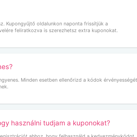
 Kupongyűjtő oldalunkon naponta frissítjük a
ére feliratkozva is szerezhetsz extra kuponokat.
nes?
ingyenes. Minden esetben ellenőrizd a kódok érvényességét
nek.
ogy használni tudjam a kuponokat?
egisztrációt ahhoz, hogy felhasználd a kedvezménykódot.