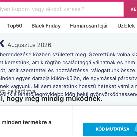
KE
Top50
Black Friday
Hamarosan lejár
Üzletek
k
Augusztus 2026
 berendezése közben született meg. Szerettünk volna kiz
ket kerestünk, amik rögtön családtaggá válhatnak és nem c
ót, amit szeretettel és hozzáértéssel válogattunk össze. 
minden egyes darabja külön-külön, de egymással párosítv
lenek vagyunk. Mi sem szeretünk hosszú heteket várni 
t ide kattintva
 vevőink a lehető legrövidebb időn belül gyönyörködhess
ul, hogy még mindig működnek.
 minden termékre a
KÓD MUTATÁSA