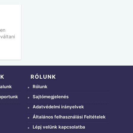
den
váltani
NK
RÓLUNK
alunk
Rólunk
oportunk
Sajtómegjelenés
Adatvédelmi irányelvek
Általános felhasználási Feltételek
Lépj velünk kapcsolatba