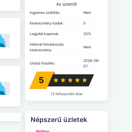
Az üzletről
Ingyenes szállítás:
Nem
Kedvezmény kódok:
0
Legjobb kuponok:
30%
..OL10
Hírlevél feliratkozási
Nem
kedvezmény:
2026-08-
Utolsó frissítés:
07
5
..OL10
12 felhasználó által
Népszerű üzletek
Notino