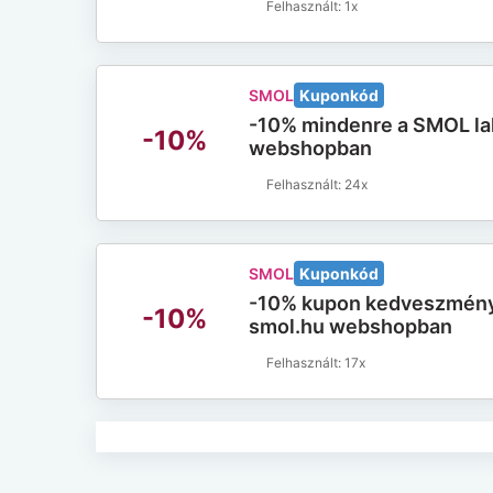
1x
SMOL
Kuponkód
-10% mindenre a SMOL l
-10%
webshopban
24x
SMOL
Kuponkód
-10% kupon kedveszmény 
-10%
smol.hu webshopban
17x