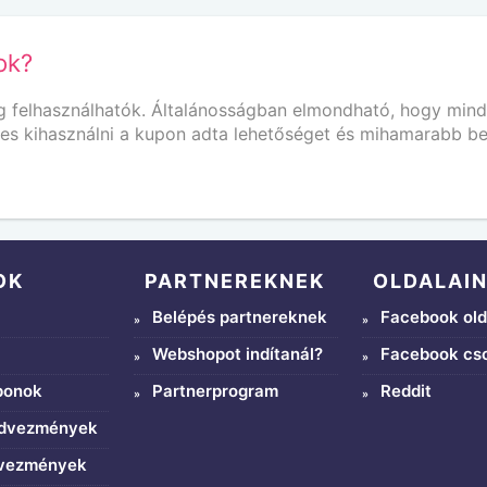
ok?
 felhasználhatók. Általánosságban elmondható, hogy min
mes kihasználni a kupon adta lehetőséget és mihamarabb be
OK
PARTNEREKNEK
OLDALAI
Belépés partnereknek
Facebook old
Webshopot indítanál?
Facebook cs
ponok
Partnerprogram
Reddit
edvezmények
dvezmények