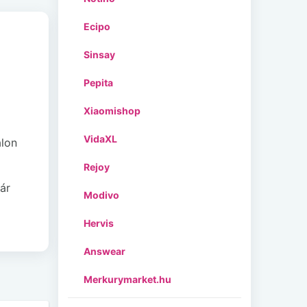
Ecipo
Sinsay
Pepita
Xiaomishop
VidaXL
alon
Rejoy
ár
Modivo
Hervis
Answear
Merkurymarket.hu