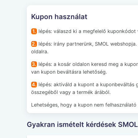
Kupon használat
1.
lépés: válaszd ki a megfelelő kuponkódot
2.
lépés: irány partnerünk, SMOL webshopja. 
oldalra.
3.
lépés: a kosár oldalon keresd meg a kupon
van kupon beváltásra lehetőség.
4.
lépés: aktiváld a kupont a kuponbeváltás 
összegéből vagy a termék árából.
Lehetséges, hogy a kupon nem felhasználató 
Gyakran ismételt kérdések SMOL