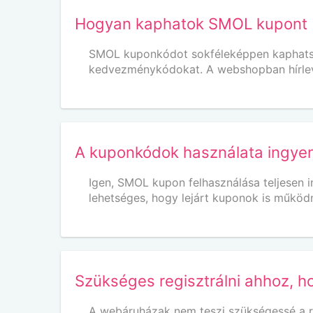
Hogyan kaphatok SMOL kupont
SMOL kuponkódot sokféleképpen kaphatsz.
kedvezménykódokat. A webshopban hírlevel
A kuponkódok használata ingye
Igen, SMOL kupon felhasználása teljesen 
lehetséges, hogy lejárt kuponok is működ
Szükséges regisztrálni ahhoz, h
A webáruházak nem teszi szükségessé a r