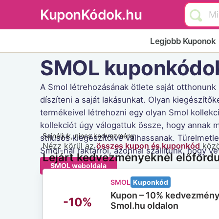
KuponKódok.hu
Legjobb Kuponok
SMOL kuponkódo
A Smol létrehozásának ötlete saját otthonunk
díszíteni a saját lakásunkat. Olyan kiegészítő
termékeivel létrehozni egy olyan Smol kollekci
kollekciót úgy válogattuk össze, hogy annak 
Sajnáljuk, nincs kedvezmény
stílusos kiegészítőivé válhassanak. Türelmet
Nézz körül az
összes kupon és kuponkód
közöt
Smol-nál raktárról, azonnal szállítunk, hogy
Lejárt kedvezményeknél előford
SMOL weboldala
SMOL
Kuponkód
Kupon – 10% kedvezmény
-10%
Smol.hu oldalon