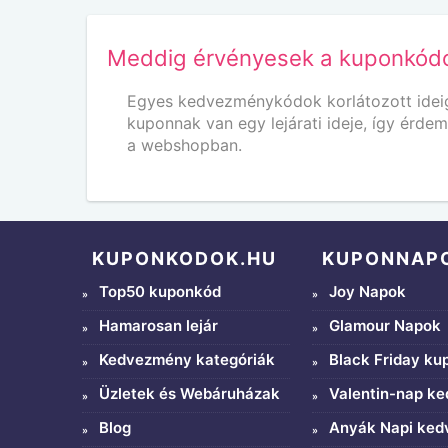
Meddig érvényesek a kuponkód
Egyes kedvezménykódok korlátozott ideig
kuponnak van egy lejárati ideje, így érde
a webshopban.
KUPONKODOK.HU
KUPONNAP
Top50 kuponkód
Joy Napok
Hamarosan lejár
Glamour Napok
Kedvezmény kategóriák
Black Friday ku
Üzletek és Webáruházak
Valentin-nap k
Blog
Anyák Napi ke