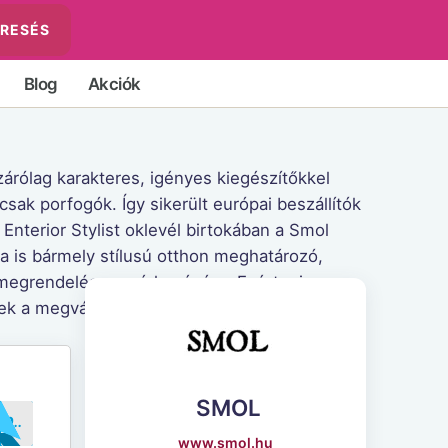
RESÉS
Blog
Akciók
árólag karakteres, igényes kiegészítőkkel
sak porfogók. Így sikerült európai beszállítók
Enterior Stylist oklevél birtokában a Smol
a is bármely stílusú otthon meghatározó,
a megrendelés megérkezésére. Ezért mi a
enek a megvásárolt termékekben.
SMOL
..OL10
www.smol.hu