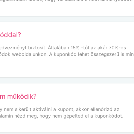
kóddal?
vezményt biztosít. Általában 15% -tól az akár 70%-os
ódok weboldalunkon. A kuponkód lehet összegszerű is min
em működik?
em sikerült aktiválni a kupont, akkor ellenőrizd az
 Valamin nézd meg, hogy nem gépelted el a kuponkódot.