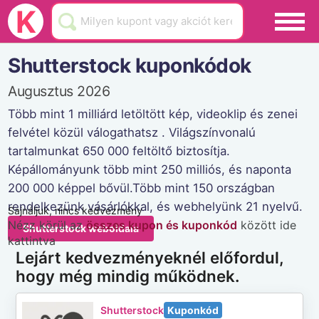
Black Friday
K
Hamarosan lejár
Shutterstock kuponkódok
Üzletek
Augusztus 2026
Blog
Több mint 1 milliárd letöltött kép, videoklip és zenei
felvétel közül válogathatsz . Világszínvonalú
Akciók
tartalmunkat 650 000 feltöltő biztosítja.
Képállományunk több mint 250 milliós, és naponta
200 000 képpel bővül.Több mint 150 országban
rendelkezünk vásárlókkal, és webhelyünk 21 nyelvű.
Sajnáljuk, nincs kedvezmény
Nézz körül az
összes kupon és kuponkód
között ide
Shutterstock weboldala
kattintva
Lejárt kedvezményeknél előfordul,
hogy még mindig működnek.
Shutterstock
Kuponkód