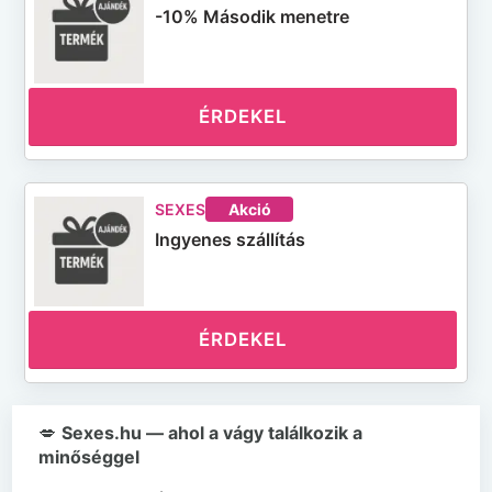
-10% Második menetre
ÉRDEKEL
SEXES
Akció
Ingyenes szállítás
ÉRDEKEL
💋
Sexes.hu — ahol a vágy találkozik a
minőséggel