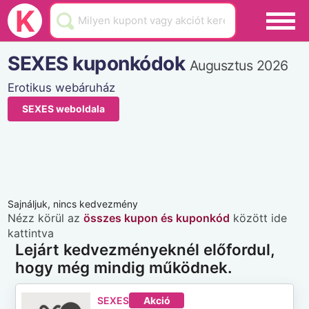
Black Friday
K
Hamarosan lejár
SEXES kuponkódok
Augusztus 2026
Üzletek
Erotikus webáruház
Blog
SEXES weboldala
Akciók
Sajnáljuk, nincs kedvezmény
Nézz körül az
összes kupon és kuponkód
között ide
kattintva
Lejárt kedvezményeknél előfordul,
hogy még mindig működnek.
SEXES
Akció