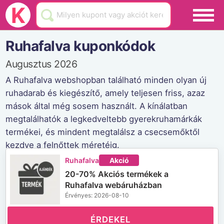
Black Friday
K
Hamarosan lejár
Ruhafalva kuponkódok
Üzletek
Augusztus 2026
Blog
A Ruhafalva webshopban található minden olyan új
ruhadarab és kiegészítő, amely teljesen friss, azaz
Akciók
mások által még sosem használt. A kínálatban
megtalálhatók a legkedveltebb gyerekruhamárkák
termékei, és mindent megtalálsz a csecsemőktől
kezdve a felnőttek méretéig.
Ruhafalva weboldala
Ruhafalva
Akció
20-70% Akciós termékek a
Ruhafalva webáruházban
Érvényes: 2026-08-10
ÉRDEKEL