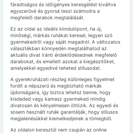
fáradtságos és időigényes keresgélést kiváltva
egyszerűvé és gyorsá teszi számodra a
megfelelő darabok megtalálását.
Ez az oldal az ideális kiindulópont, ha új,
minőségi, márkás ruhákat keresel, legyen szó
gyermekedről vagy saját magadról. A változatos
választékban könnyedén megtalálhatod az
aktuális divat iránti érdeklődésednek megfelelő
darabokat, és emellett azokat a kiegészítőket,
amelyekkel egyedivé teheted stílusodat.
A gyerekruházati részleg különleges figyelmet
fordít a népszerű és megbízható márkák
újdonságaira, így biztos lehetsz benne, hogy
kisdeded vagy kamasz gyermeked mindig
divatosan és kényelmesen öltözik. Az egyedi és
sosem használt ruhák garantálják, hogy stílusos
megjelenésükkel kiemelkedjenek a tömegből.
Az oldalon keresztül nem csupán az online