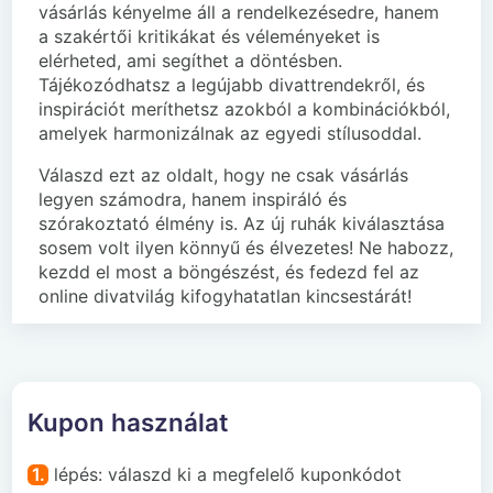
vásárlás kényelme áll a rendelkezésedre, hanem
a szakértői kritikákat és véleményeket is
elérheted, ami segíthet a döntésben.
Tájékozódhatsz a legújabb divattrendekről, és
inspirációt meríthetsz azokból a kombinációkból,
amelyek harmonizálnak az egyedi stílusoddal.
Válaszd ezt az oldalt, hogy ne csak vásárlás
legyen számodra, hanem inspiráló és
szórakoztató élmény is. Az új ruhák kiválasztása
sosem volt ilyen könnyű és élvezetes! Ne habozz,
kezdd el most a böngészést, és fedezd fel az
online divatvilág kifogyhatatlan kincsestárát!
Kupon használat
1.
lépés: válaszd ki a megfelelő kuponkódot