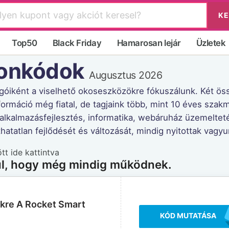
KE
Top50
Black Friday
Hamarosan lejár
Üzletek
ponkódok
Augusztus 2026
ngóiként a viselhető okoseszközökre fókuszálunk. Két ös
ormáció még fiatal, de tagjaink több, mint 10 éves szakm
alkalmazásfejlesztés, informatika, webáruház üzemelteté
thatatlan fejlődését és változását, mindig nyitottak vagyu
t ide kattintva
ul, hogy még mindig működnek.
kre A Rocket Smart
KÓD MUTATÁSA