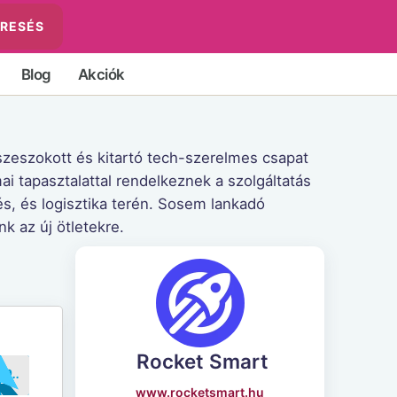
RESÉS
Blog
Akciók
szeszokott és kitartó tech-szerelmes csapat
ai tapasztalattal rendelkeznek a szolgáltatás
s, és logisztika terén. Sosem lankadó
nk az új ötletekre.
Rocket Smart
..ET10
www.rocketsmart.hu