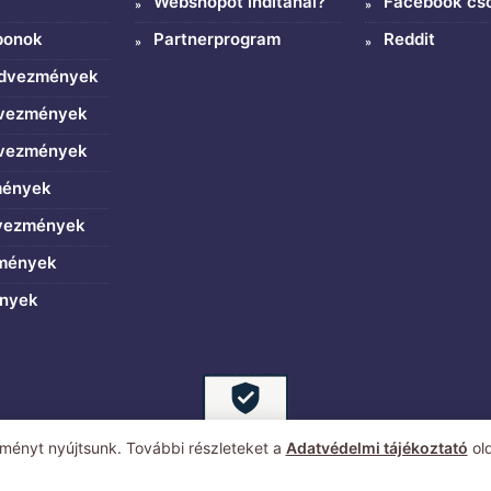
Webshopot indítanál?
Facebook cs
ponok
Partnerprogram
Reddit
edvezmények
dvezmények
dvezmények
mények
dvezmények
zmények
ények
ményt nyújtsunk. További részleteket a
Adatvédelmi tájékoztató
old
© 2009 - 2025 | Kuponkodok.hu | Minden jog fenntartva