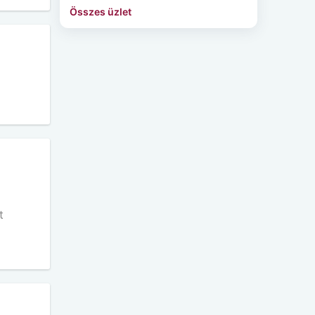
Összes üzlet
t