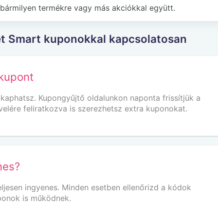
bármilyen termékre vagy más akciókkal együtt.
et Smart kuponokkal kapcsolatosan
kupont
aphatsz. Kupongyűjtő oldalunkon naponta frissítjük a
ére feliratkozva is szerezhetsz extra kuponokat.
nes?
eljesen ingyenes. Minden esetben ellenőrizd a kódok
uponok is működnek.