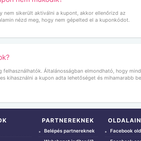
em sikerült aktiválni a kupont, akkor ellenőrizd az
 Valamin nézd meg, hogy nem gépelted el a kuponkódot.
ok?
 felhasználhatók. Általánosságban elmondható, hogy min
mes kihasználni a kupon adta lehetőséget és mihamarabb be
OK
PARTNEREKNEK
OLDALAI
Belépés partnereknek
Facebook old