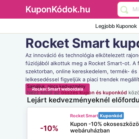
KuponKódok.hu
Legjobb Kuponok
Rocket Smart ku
Az innováció és technológia elkötelezett rajo
fúziójából alkottuk meg a Rocket Smart-ot. A f
szektorban, online kereskedelem, termék- és 
lelkesedéssel figyeljük a piaci trendek megállí
Sajnáljuk, nincs kedvezmény
Rocket Smart weboldala
Nézz körül az
összes kupon és kuponkód
közöt
Lejárt kedvezményeknél előford
Rocket Smart
Kuponkód
Kupon -10% okoseszközö
-10%
webáruházban