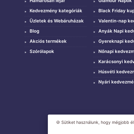
Hamarosan lejár
Glamour Napok
Kedvezmény kategóriák
Black Friday ku
Üzletek és Webáruházak
Valentin-nap k
Blog
Anyák Napi ke
Akciós termékek
Gyereknapi ke
Szórólapok
Nőnapi kedvez
Karácsonyi ke
Húsvéti kedve
Nyári kedvezm
🍪 Sütiket használunk, hogy mégjobb él