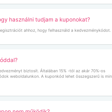
ogy használni tudjam a kuponokat?
egisztrációt ahhoz, hogy felhasználd a kedvezménykódot.
kóddal?
vezményt biztosít. Általában 15% -tól az akár 70%-os
ódok weboldalunkon. A kuponkód lehet összegszerű is min
kupon nem működik?