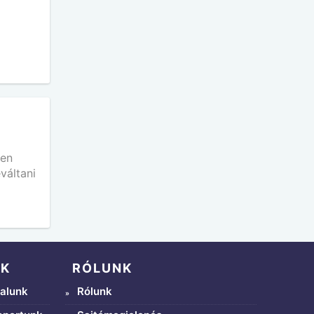
den
váltani
NK
RÓLUNK
alunk
Rólunk