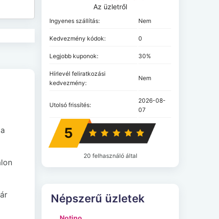
Az üzletről
Ingyenes szállítás:
Nem
Kedvezmény kódok:
0
Legjobb kuponok:
30%
Hírlevél feliratkozási
Nem
kedvezmény:
2026-08-
Utolsó frissítés:
07
5
 a
20 felhasználó által
alon
ár
Népszerű üzletek
Notino