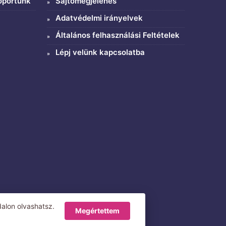
oportunk
Sajtómegjelenés
Adatvédelmi irányelvek
Általános felhasználási Feltételek
Lépj velünk kapcsolatba
alon olvashatsz.
Megértettem