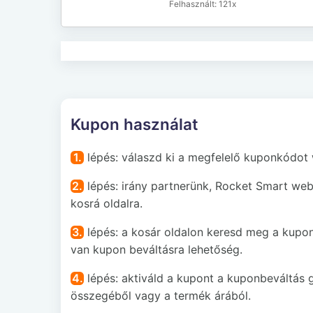
121x
Kupon használat
1.
lépés: válaszd ki a megfelelő kuponkódot
2.
lépés: irány partnerünk, Rocket Smart web
kosrá oldalra.
3.
lépés: a kosár oldalon keresd meg a kupon
van kupon beváltásra lehetőség.
4.
lépés: aktiváld a kupont a kuponbeváltás 
összegéből vagy a termék árából.