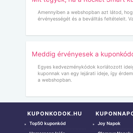
Amennyiben a webshopban azt látod, hogy n
érvényességét és a beválltás feltételeit.
Meddig érvényesek a kuponkód
Egyes kedvezménykódok korlátozott ideig
kuponnak van egy lejárati ideje, így érde
a webshopban.
KUPONKODOK.HU
KUPONNAP
Top50 kuponkód
Joy Napok