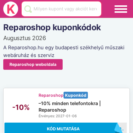
Black Friday
K
Hamarosan lejár
Reparoshop kuponkódok
Üzletek
Augusztus 2026
Blog
A Reparoshop.hu egy budapesti székhelyű műszaki
webáruház és szerviz
Akciók
Reparoshop weboldala
Reparoshop
Kuponkód
–10% minden telefontokra |
-10%
Reparoshop
Érvényes: 2027-01-06
KÓD MUTATÁSA
..OK10