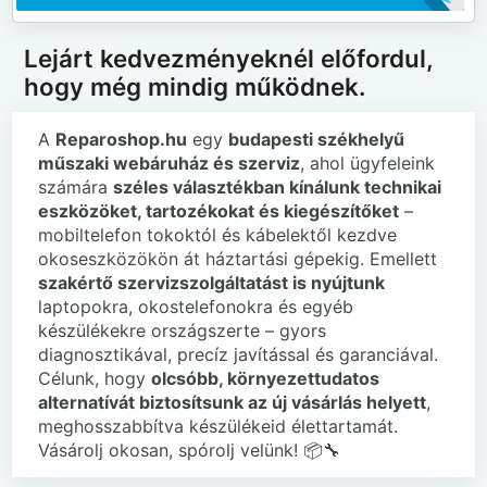
Lejárt kedvezményeknél előfordul,
hogy még mindig működnek.
A
Reparoshop.hu
egy
budapesti székhelyű
műszaki webáruház és szerviz
, ahol ügyfeleink
számára
széles választékban kínálunk technikai
eszközöket, tartozékokat és kiegészítőket
–
mobiltelefon tokoktól és kábelektől kezdve
okoseszközökön át háztartási gépekig. Emellett
szakértő szervizszolgáltatást is nyújtunk
laptopokra, okostelefonokra és egyéb
készülékekre országszerte – gyors
diagnosztikával, precíz javítással és garanciával.
Célunk, hogy
olcsóbb, környezettudatos
alternatívát biztosítsunk az új vásárlás helyett
,
meghosszabbítva készülékeid élettartamát.
Vásárolj okosan, spórolj velünk! 📦🔧