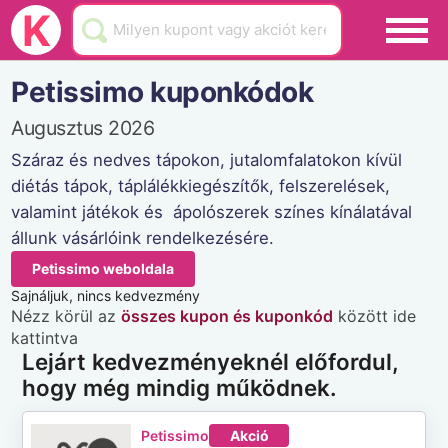
Black Friday
K
Hamarosan lejár
Petissimo kuponkódok
Üzletek
Augusztus 2026
Blog
Száraz és nedves tápokon, jutalomfalatokon kívül
diétás tápok, táplálékkiegészítők, felszerelések,
Akciók
valamint játékok és ápolószerek színes kínálatával
állunk vásárlóink rendelkezésére.
Petissimo weboldala
Sajnáljuk, nincs kedvezmény
Nézz körül az
összes kupon és kuponkód
között ide
kattintva
Lejárt kedvezményeknél előfordul,
hogy még mindig működnek.
Petissimo
Akció