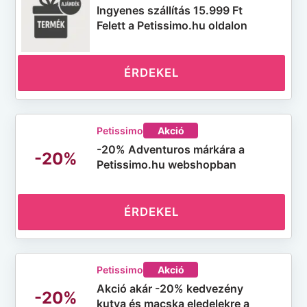
Ingyenes szállítás 15.999 Ft
Felett a Petissimo.hu oldalon
ÉRDEKEL
Petissimo
Akció
-20% Adventuros márkára a
-20%
Petissimo.hu webshopban
ÉRDEKEL
Petissimo
Akció
Akció akár -20% kedvezény
-20%
kutya és macska eledelekre a