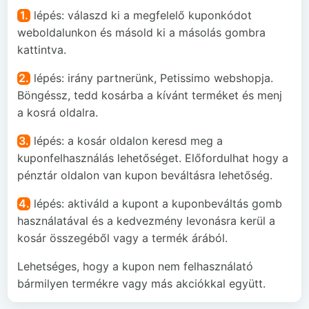
1.
lépés: válaszd ki a megfelelő kuponkódot
weboldalunkon és másold ki a másolás gombra
kattintva.
2.
lépés: irány partnerünk, Petissimo webshopja.
Böngéssz, tedd kosárba a kívánt terméket és menj
a kosrá oldalra.
3.
lépés: a kosár oldalon keresd meg a
kuponfelhasználás lehetőséget. Előfordulhat hogy a
pénztár oldalon van kupon beváltásra lehetőség.
4.
lépés: aktiváld a kupont a kuponbeváltás gomb
használatával és a kedvezmény levonásra kerül a
kosár összegéből vagy a termék árából.
Lehetséges, hogy a kupon nem felhasználató
bármilyen termékre vagy más akciókkal együtt.