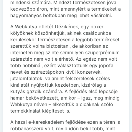
mindenki számára. Mindezt természetesen jóval
kedvezőbb áron, mint amennyiért a termékeket a
hagyományos boltokban meg lehet vásárolni.
A Webkutya ötletét Dézikének, egy boxer
kölyöknek köszönhetjük, akinek családunkba
kerülésekor természetesen a legjobb termékeket
szerettük volna biztosítani, de akkoriban az
interneten még szinte semmilyen szuperprémium
száraztáp nem volt elérhető. Az egész nem volt
több hobbinál, ezért választottunk egy jópofa
nevet és száraztápokon kívül konzervek,
jutalomfalatok, valamint felszerelések széles
kínálatát nyújtottuk kezdetben, kizárólag a
kutyás gazdik számára. A fejlődés első lépcsője
hamar bekövetkezett, amikor – igaz, még mindig
Webkutya néven – elkezdtük a cicáknak szóló
termékkínálat kiépítését is.
A hazai e-kereskedelem fejlődése ezen a téren is
robbanásszerű volt, rövid időn belül több, mint