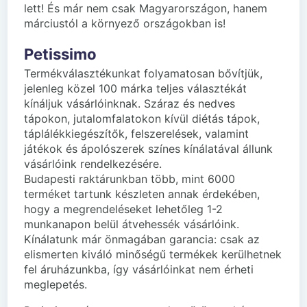
lett! És már nem csak Magyarországon, hanem
márciustól a környező országokban is!
Petissimo
Termékválasztékunkat folyamatosan bővítjük,
jelenleg közel 100 márka teljes választékát
kínáljuk vásárlóinknak. Száraz és nedves
tápokon, jutalomfalatokon kívül diétás tápok,
táplálékkiegészítők, felszerelések, valamint
játékok és ápolószerek színes kínálatával állunk
vásárlóink rendelkezésére.
Budapesti raktárunkban több, mint 6000
terméket tartunk készleten annak érdekében,
hogy a megrendeléseket lehetőleg 1-2
munkanapon belül átvehessék vásárlóink.
Kínálatunk már önmagában garancia: csak az
elismerten kiváló minőségű termékek kerülhetnek
fel áruházunkba, így vásárlóinkat nem érheti
meglepetés.