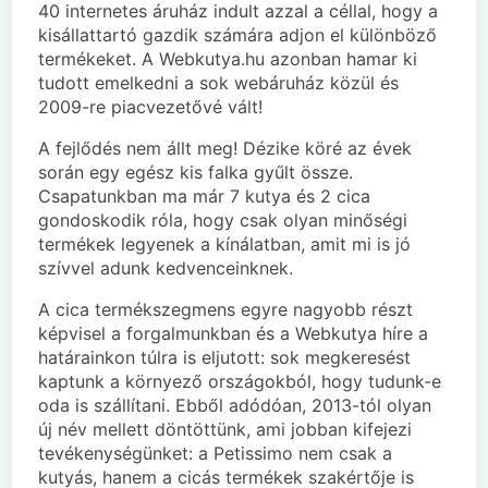
40 internetes áruház indult azzal a céllal, hogy a
kisállattartó gazdik számára adjon el különböző
termékeket. A Webkutya.hu azonban hamar ki
tudott emelkedni a sok webáruház közül és
2009-re piacvezetővé vált!
A fejlődés nem állt meg! Dézike köré az évek
során egy egész kis falka gyűlt össze.
Csapatunkban ma már 7 kutya és 2 cica
gondoskodik róla, hogy csak olyan minőségi
termékek legyenek a kínálatban, amit mi is jó
szívvel adunk kedvenceinknek.
A cica termékszegmens egyre nagyobb részt
képvisel a forgalmunkban és a Webkutya híre a
határainkon túlra is eljutott: sok megkeresést
kaptunk a környező országokból, hogy tudunk-e
oda is szállítani. Ebből adódóan, 2013-tól olyan
új név mellett döntöttünk, ami jobban kifejezi
tevékenységünket: a Petissimo nem csak a
kutyás, hanem a cicás termékek szakértője is