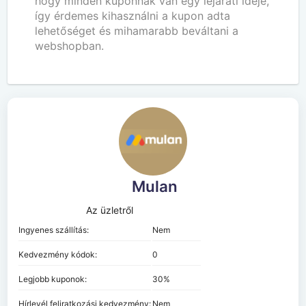
hogy minden kuponnak van egy lejárati ideje,
így érdemes kihasználni a kupon adta
lehetőséget és mihamarabb beváltani a
webshopban.
Mulan
Az üzletről
Ingyenes szállítás:
Nem
Kedvezmény kódok:
0
Legjobb kuponok:
30%
Hírlevél feliratkozási kedvezmény:
Nem