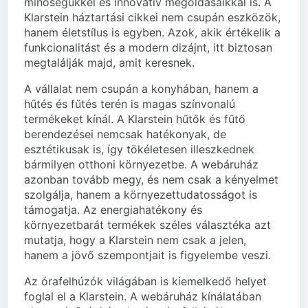
minőségükkel és innovatív megoldásaikkal is. A
Klarstein háztartási cikkei nem csupán eszközök,
hanem életstílus is egyben. Azok, akik értékelik a
funkcionalitást és a modern dizájnt, itt biztosan
megtalálják majd, amit keresnek.
A vállalat nem csupán a konyhában, hanem a
hűtés és fűtés terén is magas színvonalú
termékeket kínál. A Klarstein hűtők és fűtő
berendezései nemcsak hatékonyak, de
esztétikusak is, így tökéletesen illeszkednek
bármilyen otthoni környezetbe. A webáruház
azonban tovább megy, és nem csak a kényelmet
szolgálja, hanem a környezettudatosságot is
támogatja. Az energiahatékony és
környezetbarát termékek széles választéka azt
mutatja, hogy a Klarstein nem csak a jelen,
hanem a jövő szempontjait is figyelembe veszi.
Az órafelhúzók világában is kiemelkedő helyet
foglal el a Klarstein. A webáruház kínálatában