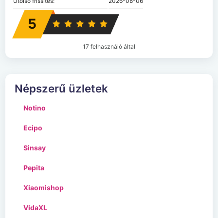
Utolsó frissítés:
2026-08-06
5
17 felhasználó által
Népszerű üzletek
Notino
Ecipo
Sinsay
Pepita
Xiaomishop
VidaXL