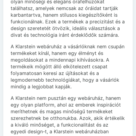
olyan minőségi és elegáns órafelhúzókat
találhatsz, amelyek nemcsak az óráidat tartják
karbantartva, hanem stílusos kiegészítőként is
funkcionálnak. Ezek a termékek a precizitást és a
design szeretetét ötvözik, ideális választások a
divat és technológia iránt érdeklődők számára.
A Klarstein webáruház a vásárlóknak nem csupán
termékeket kínál, hanem egy élményt és
megoldásokat a mindennapi kihívásokra. A
termékeik mögött álló elkötelezett csapat
folyamatosan keresi az újításokat és a
legmodernebb technológiákat, hogy a vásárlók
mindig a legjobbat kapják.
A Klarstein nem pusztán egy webáruház, hanem
egy olyan platform, ahol az emberek inspirációt
meríthetnek és magas minőségű termékeket
szerezhetnek be otthonukba. Azok, akik értékelik
a kiváló minőséget, a funkcionalitást és az
egyedi design-t, a Klarstein webáruházban