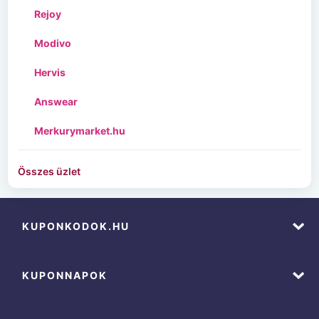
Rejoy
Modivo
Hervis
Answear
Merkurymarket.hu
Összes üzlet
KUPONKODOK.HU
KUPONNAPOK