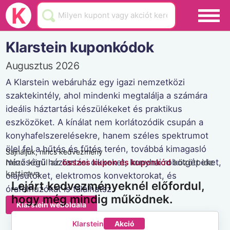
Black Friday
K
Hamarosan lejár
Klarstein kuponkódok
Üzletek
Augusztus 2026
Blog
A Klarstein webáruház egy igazi nemzetközi
szaktekintély, ahol mindenki megtalálja a számára
Akciók
ideális háztartási készülékeket és praktikus
eszközöket. A kínálat nem korlátozódik csupán a
konyhafelszerelésekre, hanem széles spektrumot
ölel fel a hűtés és fűtés terén, továbbá kimagasló
Sajnáljuk, nincs kedvezmény
minőségű háztartási cikkeket, konyhai robotgépeket,
Nézz körül az
összes kupon és kuponkód
között ide
kattintva
olajsütőket, elektromos konvektorokat, és
Lejárt kedvezményeknél előfordul,
órafelhúzókat is találhatsz.
hogy még mindig működnek.
Klarstein weboldala
Klarstein
Akció