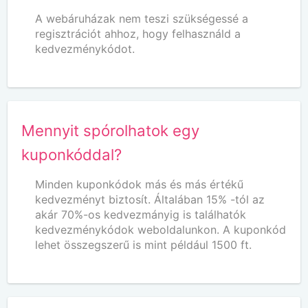
A webáruházak nem teszi szükségessé a
regisztrációt ahhoz, hogy felhasználd a
kedvezménykódot.
Mennyit spórolhatok egy
kuponkóddal?
Minden kuponkódok más és más értékű
kedvezményt biztosít. Általában 15% -tól az
akár 70%-os kedvezmányig is találhatók
kedvezménykódok weboldalunkon. A kuponkód
lehet összegszerű is mint például 1500 ft.