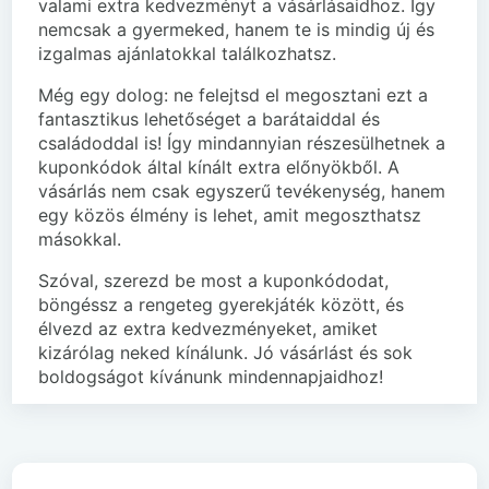
valami extra kedvezményt a vásárlásaidhoz. Így
nemcsak a gyermeked, hanem te is mindig új és
izgalmas ajánlatokkal találkozhatsz.
Még egy dolog: ne felejtsd el megosztani ezt a
fantasztikus lehetőséget a barátaiddal és
családoddal is! Így mindannyian részesülhetnek a
kuponkódok által kínált extra előnyökből. A
vásárlás nem csak egyszerű tevékenység, hanem
egy közös élmény is lehet, amit megoszthatsz
másokkal.
Szóval, szerezd be most a kuponkódodat,
böngéssz a rengeteg gyerekjáték között, és
élvezd az extra kedvezményeket, amiket
kizárólag neked kínálunk. Jó vásárlást és sok
boldogságot kívánunk mindennapjaidhoz!