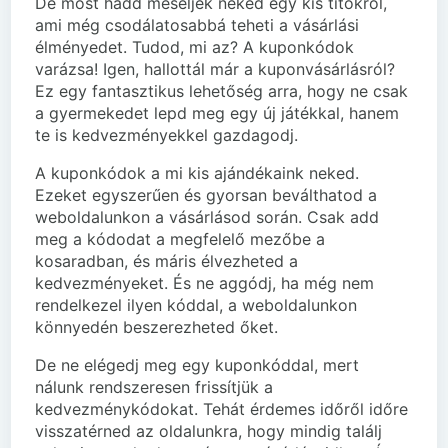
De most hadd meséljek neked egy kis titokról,
ami még csodálatosabbá teheti a vásárlási
élményedet. Tudod, mi az? A kuponkódok
varázsa! Igen, hallottál már a kuponvásárlásról?
Ez egy fantasztikus lehetőség arra, hogy ne csak
a gyermekedet lepd meg egy új játékkal, hanem
te is kedvezményekkel gazdagodj.
A kuponkódok a mi kis ajándékaink neked.
Ezeket egyszerűen és gyorsan beválthatod a
weboldalunkon a vásárlásod során. Csak add
meg a kódodat a megfelelő mezőbe a
kosaradban, és máris élvezheted a
kedvezményeket. És ne aggódj, ha még nem
rendelkezel ilyen kóddal, a weboldalunkon
könnyedén beszerezheted őket.
De ne elégedj meg egy kuponkóddal, mert
nálunk rendszeresen frissítjük a
kedvezménykódokat. Tehát érdemes időről időre
visszatérned az oldalunkra, hogy mindig találj