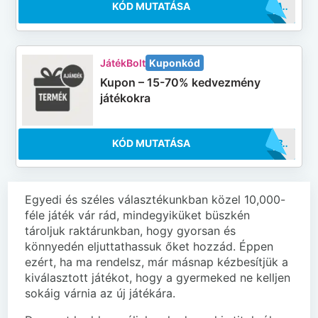
KÓD MUTATÁSA
..NOVA
JátékBolt
Kuponkód
Kupon – 15-70% kedvezmény
játékokra
KÓD MUTATÁSA
..0BJB
Egyedi és széles választékunkban közel 10,000-
féle játék vár rád, mindegyiküket büszkén
tároljuk raktárunkban, hogy gyorsan és
könnyedén eljuttathassuk őket hozzád. Éppen
ezért, ha ma rendelsz, már másnap kézbesítjük a
kiválasztott játékot, hogy a gyermeked ne kelljen
sokáig várnia az új játékára.