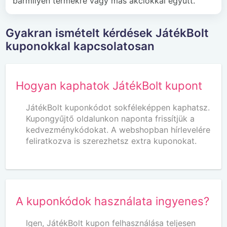
bármilyen termékre vagy más akciókkal együtt.
Gyakran ismételt kérdések JátékBolt
kuponokkal kapcsolatosan
Hogyan kaphatok JátékBolt kupont
JátékBolt kuponkódot sokféleképpen kaphatsz.
Kupongyűjtő oldalunkon naponta frissítjük a
kedvezménykódokat. A webshopban hírlevelére
feliratkozva is szerezhetsz extra kuponokat.
A kuponkódok használata ingyenes?
Igen, JátékBolt kupon felhasználása teljesen