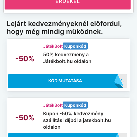
ÉRDEKEL
Lejárt kedvezményeknél előfordul,
hogy még mindig működnek.
JátékBolt
Kuponkód
50% kedvezmény a
-50%
Játékbolt.hu oldalon
KÓD MUTATÁSA
..1NOV
JátékBolt
Kuponkód
Kupon -50% kedvezmény
-50%
szállítási díjból a jatekbolt.hu
oldalon