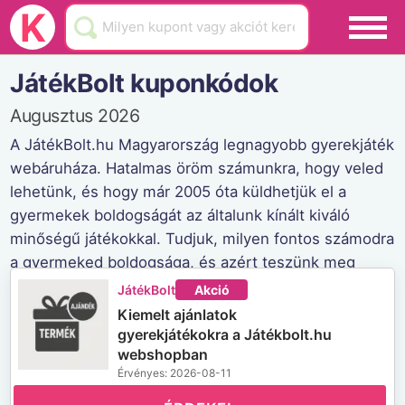
Black Friday
K
Hamarosan lejár
JátékBolt kuponkódok
Üzletek
Augusztus 2026
Blog
A JátékBolt.hu Magyarország legnagyobb gyerekjáték
webáruháza. Hatalmas öröm számunkra, hogy veled
Akciók
lehetünk, és hogy már 2005 óta küldhetjük el a
gyermekek boldogságát az általunk kínált kiváló
minőségű játékokkal. Tudjuk, milyen fontos számodra
a gyermeked boldogsága, és azért teszünk meg
mindent, hogy ezt a boldogságot elhozhassuk
JátékBolt
Akció
otthonodba.
Kiemelt ajánlatok
gyerekjátékokra a Játékbolt.hu
JátékBolt weboldala
webshopban
Érvényes: 2026-08-11