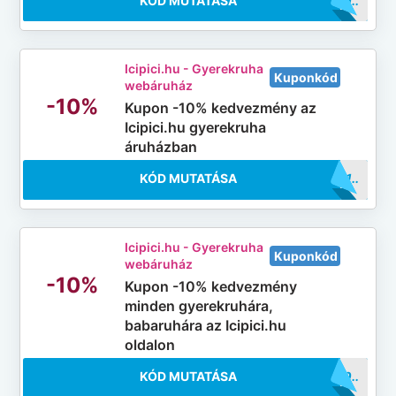
KÓD MUTATÁSA
..CI10
Icipici.hu - Gyerekruha
Kuponkód
webáruház
-10%
Kupon -10% kedvezmény az
Icipici.hu gyerekruha
áruházban
KÓD MUTATÁSA
..HA21
Icipici.hu - Gyerekruha
Kuponkód
webáruház
-10%
Kupon -10% kedvezmény
minden gyerekruhára,
babaruhára az Icipici.hu
oldalon
KÓD MUTATÁSA
..CI10