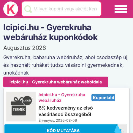
Black Friday
K
Hamarosan lejár
Icipici.hu - Gyerekruha
Üzletek
webáruház kuponkódok
Blog
Augusztus 2026
Gyerekruha, babaruha webáruház, ahol csodaszép új
Akciók
és használt ruhákat tudsz vásárolni gyermekednek,
unokádnak
Icipici.hu - Gyerekruha webáruház weboldala
Icipici.hu - Gyerekruha
Kuponkód
webáruház
6% kedvezmény az első
vásárlásod összegéből
Érvényes: 2026-08-09
KÓD MUTATÁSA
..OK06