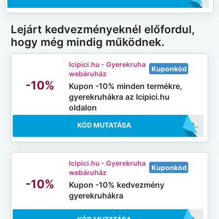
Lejárt kedvezményeknél előfordul,
hogy még mindig működnek.
Icipici.hu - Gyerekruha
Kuponkód
webáruház
-10%
Kupon -10% minden termékre,
gyerekruhákra az Icipici.hu
oldalon
KÓD MUTATÁSA
..CI10
Icipici.hu - Gyerekruha
Kuponkód
webáruház
-10%
Kupon -10% kedvezmény
gyerekruhákra