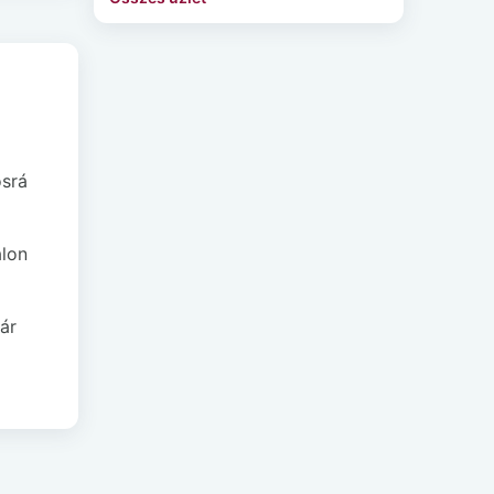
osrá
alon
ár