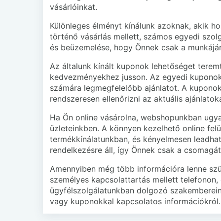
vásárlóinkat.
Különleges élményt kínálunk azoknak, akik h
történő vásárlás mellett, számos egyedi szolg
és beüzemelése, hogy Önnek csak a munkájára
Az általunk kínált kuponok lehetőséget terem
kedvezményekhez jusson. Az egyedi kuponokat
számára legmegfelelőbb ajánlatot. A kuponok 
rendszeresen ellenőrizni az aktuális ajánlatok
Ha Ön online vásárolna, webshopunkban ugyana
üzleteinkben. A könnyen kezelhető online fel
termékkínálatunkban, és kényelmesen leadhatja
rendelkezésre áll, így Önnek csak a csomagát
Amennyiben még több információra lenne szük
személyes kapcsolattartás mellett telefonon, 
ügyfélszolgálatunkban dolgozó szakembereink
vagy kuponokkal kapcsolatos információkról.