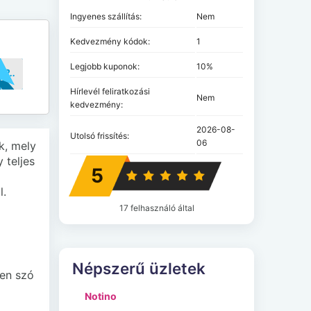
Ingyenes szállítás:
Nem
Kedvezmény kódok:
1
Legjobb kuponok:
10%
..AÁR
Hírlevél feliratkozási
Nem
kedvezmény:
2026-08-
Utolsó frissítés:
06
k, mely
 teljes
5
l.
17 felhasználó által
Népszerű üzletek
yen szó
Notino