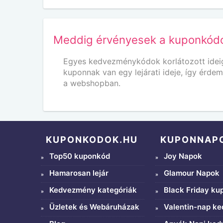
Meddig érvényesek a kuponkód
Egyes kedvezménykódok korlátozott ideig
kuponnak van egy lejárati ideje, így érde
a webshopban.
KUPONKODOK.HU
KUPONNAP
Top50 kuponkód
Joy Napok
Hamarosan lejár
Glamour Napok
Kedvezmény kategóriák
Black Friday ku
Üzletek és Webáruházak
Valentin-nap k