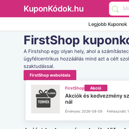
KuponKódok.hu
Legjobb Kuponok
FirstShop kupon
A Firstshop egy olyan hely, ahol a számításte
ügyfélcentrikus hozzáállás mind azt a célt szo
szaktudással.
FirstShop weboldala
FirstShop
Akció
Akciók és kedvezmény sz
nál
Érvényes: 2026-08-09