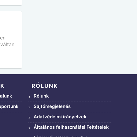
den
váltani
NK
RÓLUNK
alunk
Rólunk
oportunk
Sajtómegjelenés
Adatvédelmi irányelvek
Általános felhasználási Feltételek