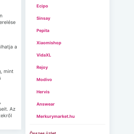
Ecipo
n
Sinsay
erelése
Pepita
Xiaomishop
lhatja a
VidaXL
Rejoy
, mint
s
Modivo
Hervis
A
Answear
eit. Az
ekről
Merkurymarket.hu
Összes üzlet