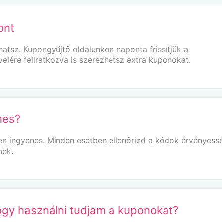
ont
tsz. Kupongyűjtő oldalunkon naponta frissítjük a
ére feliratkozva is szerezhetsz extra kuponokat.
nes?
sen ingyenes. Minden esetben ellenőrizd a kódok érvényess
nek.
ogy használni tudjam a kuponokat?