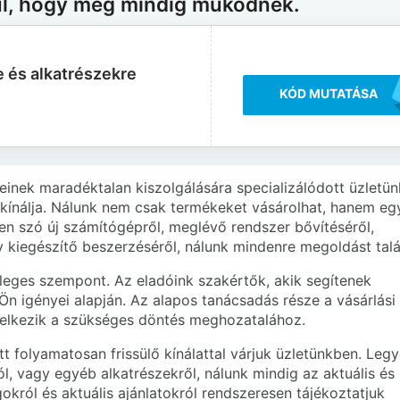
ul, hogy még mindig működnek.
 és alkatrészekre
KÓD MUTATÁSA
inek maradéktalan kiszolgálására specializálódott üzletün
 kínálja. Nálunk nem csak termékeket vásárolhat, hanem egy
yen szó új számítógépről, meglévő rendszer bővítéséről,
y kiegészítő beszerzéséről, nálunk mindenre megoldást talá
leges szempont. Az eladóink szakértők, akik segítenek
Ön igényei alapján. Az alapos tanácsadás része a vásárlási
delkezik a szükséges döntés meghozatalához.
tt folyamatosan frissülő kínálattal várjuk üzletünkben. Leg
l, vagy egyéb alkatrészekről, nálunk mindig az aktuális és
król és aktuális ajánlatokról rendszeresen tájékoztatjuk