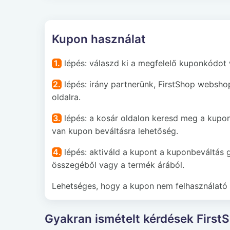
Kupon használat
1.
lépés: válaszd ki a megfelelő kuponkódot
2.
lépés: irány partnerünk, FirstShop websho
oldalra.
3.
lépés: a kosár oldalon keresd meg a kupon
van kupon beváltásra lehetőség.
4.
lépés: aktiváld a kupont a kuponbeváltás 
összegéből vagy a termék árából.
Lehetséges, hogy a kupon nem felhasználató 
Gyakran ismételt kérdések Firs