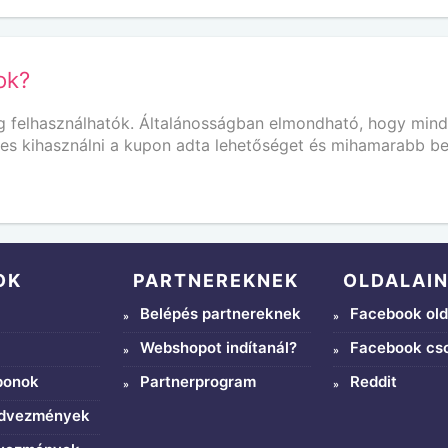
ok?
 felhasználhatók. Általánosságban elmondható, hogy min
mes kihasználni a kupon adta lehetőséget és mihamarabb be
OK
PARTNEREKNEK
OLDALAI
Belépés partnereknek
Facebook old
Webshopot indítanál?
Facebook cs
ponok
Partnerprogram
Reddit
edvezmények