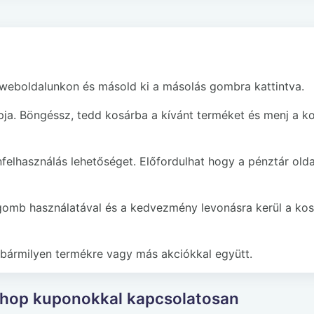
 weboldalunkon és másold ki a másolás gombra kattintva.
pja. Böngéssz, tedd kosárba a kívánt terméket és menj a k
felhasználás lehetőséget. Előfordulhat hogy a pénztár old
gomb használatával és a kedvezmény levonásra kerül a kos
bármilyen termékre vagy más akciókkal együtt.
tShop kuponokkal kapcsolatosan