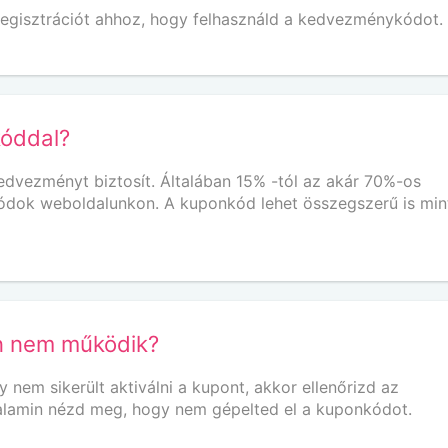
egisztrációt ahhoz, hogy felhasználd a kedvezménykódot.
kóddal?
vezményt biztosít. Általában 15% -tól az akár 70%-os
ódok weboldalunkon. A kuponkód lehet összegszerű is min
on nem működik?
em sikerült aktiválni a kupont, akkor ellenőrizd az
 Valamin nézd meg, hogy nem gépelted el a kuponkódot.