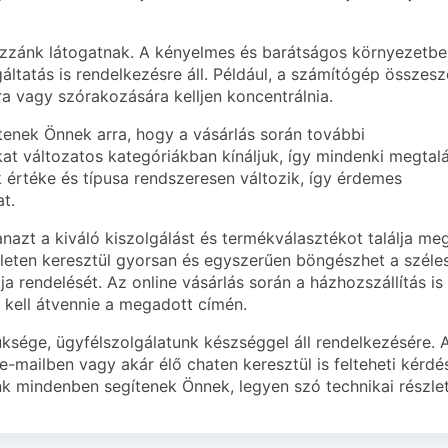
ozzánk látogatnak. A kényelmes és barátságos környezetbe
áltatás is rendelkezésre áll. Például, a számítógép összesz
 vagy szórakozására kelljen koncentrálnia.
tenek Önnek arra, hogy a vásárlás során további
 változatos kategóriákban kínáljuk, így mindenki megtalá
értéke és típusa rendszeresen változik, így érdemes
at.
zt a kiváló kiszolgálást és termékválasztékot találja meg
ületen keresztül gyorsan és egyszerűen böngészhet a széle
 rendelését. Az online vásárlás során a házhozszállítás is
 kell átvennie a megadott címén.
sége, ügyfélszolgálatunk készséggel áll rendelkezésére. 
e-mailben vagy akár élő chaten keresztül is felteheti kérdés
 mindenben segítenek Önnek, legyen szó technikai részlet