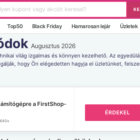
KE
Top50
Black Friday
Hamarosan lejár
Üzletek
kódok
Augusztus 2026
chnikai világ izgalmas és könnyen kezelhető. Az egyedülá
lgálják, hogy Ön elégedetten hagyja el üzletünket, felsze
ámítógépre a FirstShop-
ÉRDEKEL
1640x