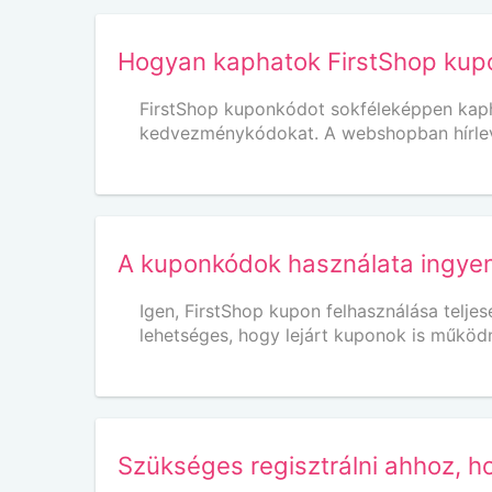
Hogyan kaphatok FirstShop kup
FirstShop kuponkódot sokféleképpen kapha
kedvezménykódokat. A webshopban hírlevel
A kuponkódok használata ingye
Igen, FirstShop kupon felhasználása telje
lehetséges, hogy lejárt kuponok is működ
Szükséges regisztrálni ahhoz, h