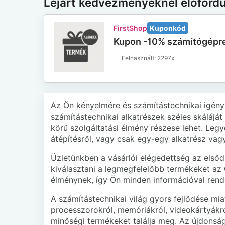
Lejárt kedvezményeknél előford
FirstShop
Kuponkód
Kupon -10% számítógépre
2297x
Az Ön kényelmére és számítástechnikai igénye
számítástechnikai alkatrészek széles skáláját
körű szolgáltatási élmény részese lehet. Leg
átépítésről, vagy csak egy-egy alkatrész vag
Üzletünkben a vásárlói elégedettség az elsőd
kiválasztani a legmegfelelőbb termékeket az 
élménynek, így Ön minden információval ren
A számítástechnikai világ gyors fejlődése mia
processzorokról, memóriákról, videokártyákró
minőségi termékeket találja meg. Az újdonságo