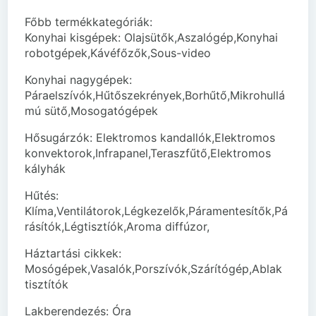
Főbb termékkategóriák:
Konyhai kisgépek: Olajsütők,Aszalógép,Konyhai
robotgépek,Kávéfőzők,Sous-video
Konyhai nagygépek:
Páraelszívók,Hűtőszekrények,Borhűtő,Mikrohullá
mú sütő,Mosogatógépek
Hősugárzók: Elektromos kandallók,Elektromos
konvektorok,Infrapanel,Teraszfűtő,Elektromos
kályhák
Hűtés:
Klíma,Ventilátorok,Légkezelők,Páramentesítők,Pá
rásítók,Légtisztíók,Aroma diffúzor,
Háztartási cikkek:
Mosógépek,Vasalók,Porszívók,Szárítógép,Ablak
tisztítók
Lakberendezés: Óra