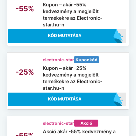
Kupon – akár -55%
-55%
kedvezmény a megjelölt
termékekre az Electronic-
star.hu-n
KÓD MUTATÁSA
..ATÓ
electronic-star
Kuponkód
Kupon – akár -25%
-25%
kedvezmény a megjelölt
termékekre az Electronic-
star.hu-n
KÓD MUTATÁSA
..5OFF
electronic-star
Akció
Akció akár -55% kedvezmény a
-55%