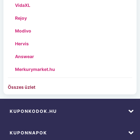
VidaXL
Rejoy
Modivo
Hervis
Answear
Merkurymarket.hu
Összes üzlet
KUPONKODOK.HU
KUPONNAPOK