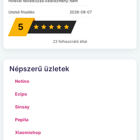
Hírlevél feliratkozási kedvezmény:
Nem
Utolsó frissítés:
2026-08-07
5
23 felhasználó által
Népszerű üzletek
Notino
Ecipo
Sinsay
Pepita
Xiaomishop