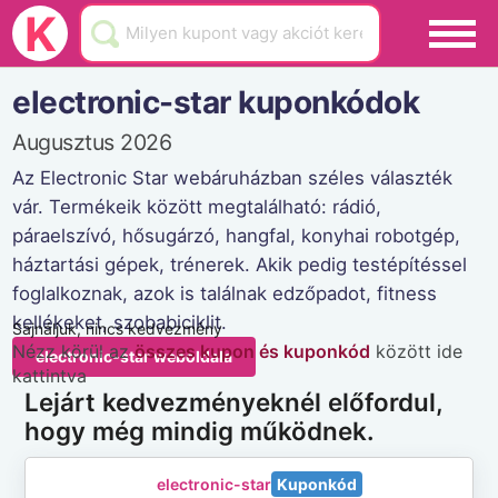
Black Friday
K
Hamarosan lejár
electronic-star kuponkódok
Üzletek
Augusztus 2026
Blog
Az Electronic Star webáruházban széles választék
vár. Termékeik között megtalálható: rádió,
Akciók
páraelszívó, hősugárzó, hangfal, konyhai robotgép,
háztartási gépek, trénerek. Akik pedig testépítéssel
foglalkoznak, azok is találnak edzőpadot, fitness
kellékeket, szobabiciklit.
Sajnáljuk, nincs kedvezmény
Nézz körül az
összes kupon és kuponkód
között ide
electronic-star weboldala
kattintva
Lejárt kedvezményeknél előfordul,
hogy még mindig működnek.
electronic-star
Kuponkód