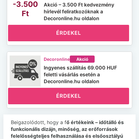
-3.500
Akció – 3.500 Ft kedvezmény
hírlevél feliratkozóknak a
Ft
Decoronline.hu oldalon
ÉRDEKEL
Decoronline
Akció
Ingyenes szállítás 69.000 HUF
feletti vásárlás esetén a
Decoronline.hu oldalon
ÉRDEKEL
Beigazolódott, hogy a f
ő értékeink – időtálló és
funkcionális dizájn, minőség, az erőforrások
felelősségteljes felhasználása és elsőosztályú