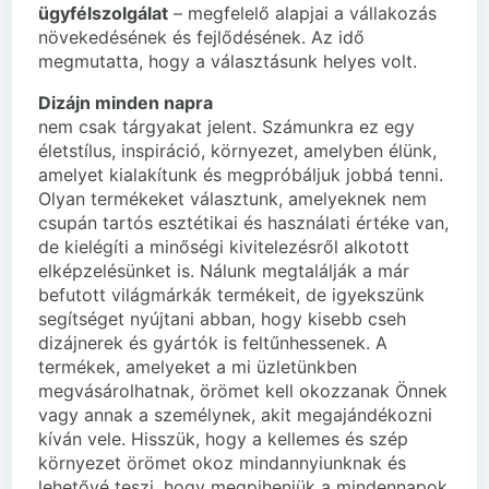
ügyfélszolgálat
– megfelelő alapjai a vállakozás
növekedésének és fejlődésének. Az idő
megmutatta, hogy a választásunk helyes volt.
Dizájn minden napra
nem csak tárgyakat jelent. Számunkra ez egy
életstílus, inspiráció, környezet, amelyben élünk,
amelyet kialakítunk és megpróbáljuk jobbá tenni.
Olyan termékeket választunk, amelyeknek nem
csupán tartós esztétikai és használati értéke van,
de kielégíti a minőségi kivitelezésről alkotott
elképzelésünket is. Nálunk megtalálják a már
befutott világmárkák termékeit, de igyekszünk
segítséget nyújtani abban, hogy kisebb cseh
dizájnerek és gyártók is feltűnhessenek. A
termékek, amelyeket a mi üzletünkben
megvásárolhatnak, örömet kell okozzanak Önnek
vagy annak a személynek, akit megajándékozni
kíván vele. Hisszük, hogy a kellemes és szép
környezet örömet okoz mindannyiunknak és
lehetővé teszi, hogy megpihenjük a mindennapok