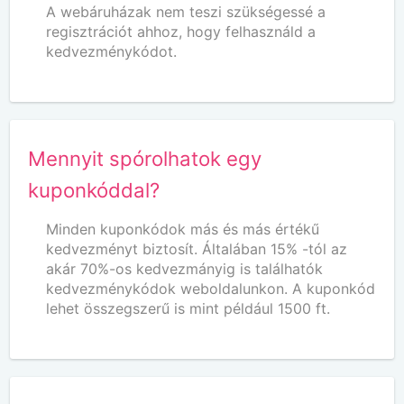
A webáruházak nem teszi szükségessé a
regisztrációt ahhoz, hogy felhasználd a
kedvezménykódot.
Mennyit spórolhatok egy
kuponkóddal?
Minden kuponkódok más és más értékű
kedvezményt biztosít. Általában 15% -tól az
akár 70%-os kedvezmányig is találhatók
kedvezménykódok weboldalunkon. A kuponkód
lehet összegszerű is mint például 1500 ft.