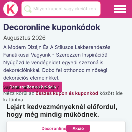
Black Friday
K
Hamarosan lejár
Decoronline kuponkódok
Üzletek
Augusztus 2026
Blog
A Modern Dizájn És A Stílusos Lakberendezés
Fanatikusai Vagyunk - Szerezzen Inspirációt!
Akciók
Nyűgözd le vendégeidet egyedi szezonális
dekorációinkkal. Dobd fel otthonod minőségi
dekorációs elemeinkkel.
Decoronline weboldala
Sajnáljuk, nincs kedvezmény
Nézz körül az
összes kupon és kuponkód
között ide
kattintva
Lejárt kedvezményeknél előfordul,
hogy még mindig működnek.
Decoronline
Akció