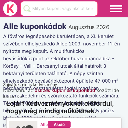
Black Friday
K
Hamarosan lejár
Alle kuponkódok
Augusztus 2026
Üzletek
A főváros legnépesebb kerületében, a XI. kerület
szívében elhelyezkedő Allee 2009. november 11-én
Blog
nyitotta meg kapuit. A multifunkciós
Akciók
bevásárlóközpont az Október huszonharmadika -
Kőrösy - Váli - Bercsényi utcák által határolt 3
hektárnyi területen található. A négy szinten
elhelyezkedő bevásárlóközpont épülete 47 000 m²
Sajnáljuk, nincs kedvezmény
bérbeadható összterületet foglal magában
Nézz körül az
összes kupon és kuponkód
között ide
kiskereskedelmi és szórakoztató funkciók számára.
kattintva
Lejárt kedvezményeknél előfordul,
További 7000 m² területen irodahelyiségek
hogy még mindig működnek.
bérelhetők és háromszintes földalatti mélygarázs
biztosít 1280 gépjármű számára parkolási
Alle
Akció
lehetőséget.