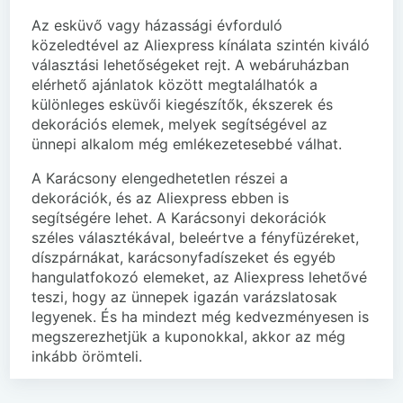
Az esküvő vagy házassági évforduló
közeledtével az Aliexpress kínálata szintén kiváló
választási lehetőségeket rejt. A webáruházban
elérhető ajánlatok között megtalálhatók a
különleges esküvői kiegészítők, ékszerek és
dekorációs elemek, melyek segítségével az
ünnepi alkalom még emlékezetesebbé válhat.
A Karácsony elengedhetetlen részei a
dekorációk, és az Aliexpress ebben is
segítségére lehet. A Karácsonyi dekorációk
széles választékával, beleértve a fényfüzéreket,
díszpárnákat, karácsonyfadíszeket és egyéb
hangulatfokozó elemeket, az Aliexpress lehetővé
teszi, hogy az ünnepek igazán varázslatosak
legyenek. És ha mindezt még kedvezményesen is
megszerezhetjük a kuponokkal, akkor az még
inkább örömteli.