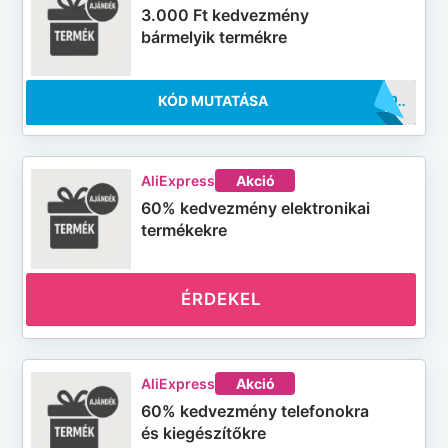
3.000 Ft kedvezmény
bármelyik termékre
KÓD MUTATÁSA
..BF10
AliExpress
Akció
60% kedvezmény elektronikai
termékekre
ÉRDEKEL
AliExpress
Akció
60% kedvezmény telefonokra
és kiegészítőkre