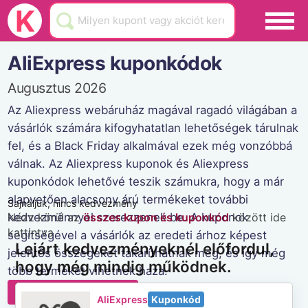
Black Friday
K
Hamarosan lejár
AliExpress kuponkódok
Üzletek
Augusztus 2026
Blog
Az Aliexpress webáruház magával ragadó világában a
vásárlók számára kifogyhatatlan lehetőségek tárulnak
Akciók
fel, és a Black Friday alkalmával ezek még vonzóbbá
válnak. Az Aliexpress kuponok és Aliexpress
kuponkódok lehetővé teszik számukra, hogy a már
alapvetően alacsony árú termékeket további
Sajnáljuk, nincs kedvezmény
kedvezménnyel szerezzenek be. A kuponok
Nézz körül az
összes kupon és kuponkód
között ide
kattintva
segítségével a vásárlók az eredeti árhoz képest
Lejárt kedvezményeknél előfordul,
jelentős összegeket takaríthatnak meg, és így még
hogy még mindig működnek.
több terméket vihetnek haza.
AliExpress weboldala
AliExpress
Kuponkód