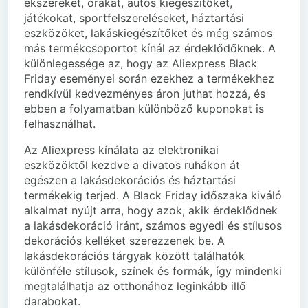
ékszereket, órákat, autós kiegészítőket,
játékokat, sportfelszereléseket, háztartási
eszközöket, lakáskiegészítőket és még számos
más termékcsoportot kínál az érdeklődőknek. A
különlegessége az, hogy az Aliexpress Black
Friday eseményei során ezekhez a termékekhez
rendkívül kedvezményes áron juthat hozzá, és
ebben a folyamatban különböző kuponokat is
felhasználhat.
Az Aliexpress kínálata az elektronikai
eszközöktől kezdve a divatos ruhákon át
egészen a lakásdekorációs és háztartási
termékekig terjed. A Black Friday időszaka kiváló
alkalmat nyújt arra, hogy azok, akik érdeklődnek
a lakásdekoráció iránt, számos egyedi és stílusos
dekorációs kelléket szerezzenek be. A
lakásdekorációs tárgyak között találhatók
különféle stílusok, színek és formák, így mindenki
megtalálhatja az otthonához leginkább illő
darabokat.