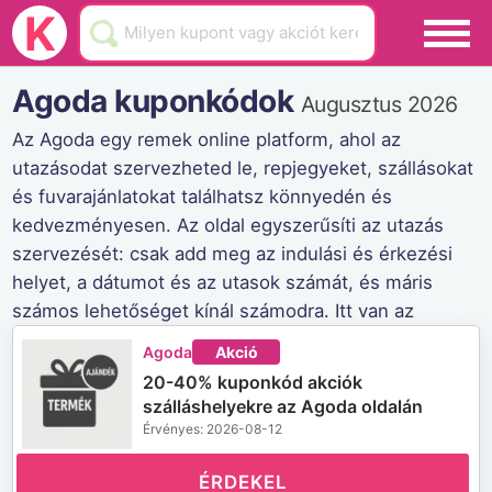
Black Friday
K
Hamarosan lejár
Agoda kuponkódok
Augusztus 2026
Üzletek
Az Agoda egy remek online platform, ahol az
utazásodat szervezheted le, repjegyeket, szállásokat
Blog
és fuvarajánlatokat találhatsz könnyedén és
Akciók
kedvezményesen. Az oldal egyszerűsíti az utazás
szervezését: csak add meg az indulási és érkezési
helyet, a dátumot és az utasok számát, és máris
számos lehetőséget kínál számodra. Itt van az
alkalmad, hogy kényelmesen és olcsón utazz!
Agoda
Akció
Agoda weboldala
20-40% kuponkód akciók
szálláshelyekre az Agoda oldalán
Érvényes: 2026-08-12
ÉRDEKEL