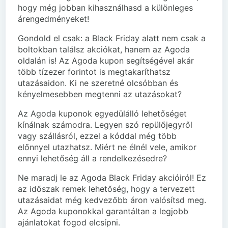
hogy még jobban kihasználhasd a különleges
árengedményeket!
Gondold el csak: a Black Friday alatt nem csak a
boltokban találsz akciókat, hanem az Agoda
oldalán is! Az Agoda kupon segítségével akár
több tízezer forintot is megtakaríthatsz
utazásaidon. Ki ne szeretné olcsóbban és
kényelmesebben megtenni az utazásokat?
Az Agoda kuponok egyedülálló lehetőséget
kínálnak számodra. Legyen szó repülőjegyről
vagy szállásról, ezzel a kóddal még több
előnnyel utazhatsz. Miért ne élnél vele, amikor
ennyi lehetőség áll a rendelkezésedre?
Ne maradj le az Agoda Black Friday akcióiról! Ez
az időszak remek lehetőség, hogy a tervezett
utazásaidat még kedvezőbb áron valósítsd meg.
Az Agoda kuponokkal garantáltan a legjobb
ajánlatokat fogod elcsípni.