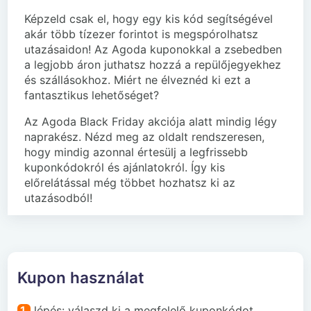
Képzeld csak el, hogy egy kis kód segítségével
akár több tízezer forintot is megspórolhatsz
utazásaidon! Az Agoda kuponokkal a zsebedben
a legjobb áron juthatsz hozzá a repülőjegyekhez
és szállásokhoz. Miért ne élveznéd ki ezt a
fantasztikus lehetőséget?
Az Agoda Black Friday akciója alatt mindig légy
naprakész. Nézd meg az oldalt rendszeresen,
hogy mindig azonnal értesülj a legfrissebb
kuponkódokról és ajánlatokról. Így kis
előrelátással még többet hozhatsz ki az
utazásodból!
Kupon használat
1.
lépés: válaszd ki a megfelelő kuponkódot