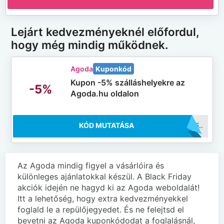
Lejárt kedvezményeknél előfordul,
hogy még mindig működnek.
Agoda
Kuponkód
Kupon -5% szálláshelyekre az
-5%
Agoda.hu oldalon
KÓD MUTATÁSA
..VEL5
Az Agoda mindig figyel a vásárlóira és
különleges ajánlatokkal készül. A Black Friday
akciók idején ne hagyd ki az Agoda weboldalát!
Itt a lehetőség, hogy extra kedvezményekkel
foglald le a repülőjegyedet. És ne felejtsd el
bevetni az Agoda kuponkódodat a foglalásnál,