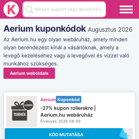
Black Friday
K
Hamarosan lejár
Aerium kuponkódok
Augusztus 2026
Üzletek
Az Aerium.hu egy olyan webáruház, amely minden
olyan berendezést kínál a vásárlóknak, amely a
Blog
levegő kezeléséhez vagy a levegővel és vízzel való
Akciók
munkához szükséges.
Aerium weboldala
Aerium
Kuponkód
-27% kupon rollerekre |
Aerium.hu webáruház
Érvényes: 2026-08-09
KÓD MUTATÁSA
..AR25