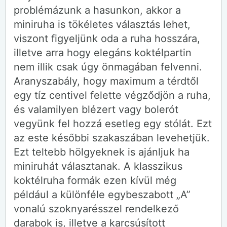
problémázunk a hasunkon, akkor a
miniruha is tökéletes választás lehet,
viszont figyeljünk oda a ruha hosszára,
illetve arra hogy elegáns koktélpartin
nem illik csak úgy önmagában felvenni.
Aranyszabály, hogy maximum a térdtől
egy tíz centivel felette végződjön a ruha,
és valamilyen blézert vagy bolerót
vegyünk fel hozzá esetleg egy stólát. Ezt
az este későbbi szakaszában levehetjük.
Ezt teltebb hölgyeknek is ajánljuk ha
miniruhát választanak. A klasszikus
koktélruha formák ezen kívül még
például a különféle egybeszabott „A”
vonalú szoknyarésszel rendelkező
darabok is, illetve a karcsúsított