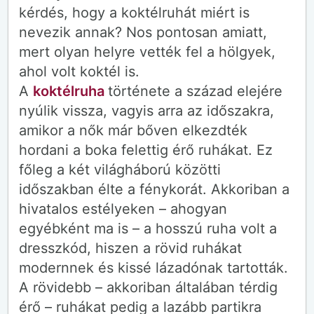
kérdés, hogy a koktélruhát miért is
nevezik annak? Nos pontosan amiatt,
mert olyan helyre vették fel a hölgyek,
ahol volt koktél is.
A
koktélruha
története a század elejére
nyúlik vissza, vagyis arra az időszakra,
amikor a nők már bőven elkezdték
hordani a boka felettig érő ruhákat. Ez
főleg a két világháború közötti
időszakban élte a fénykorát. Akkoriban a
hivatalos estélyeken – ahogyan
egyébként ma is – a hosszú ruha volt a
dresszkód, hiszen a rövid ruhákat
modernnek és kissé lázadónak tartották.
A rövidebb – akkoriban általában térdig
érő – ruhákat pedig a lazább partikra