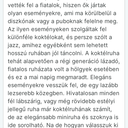
vették fel a fiatalok, hiszen ők jártak
olyan eseményekre, ami ma körülbelül a
diszkónak vagy a puboknak felelne meg.
Az ilyen eseményeken szolgáltak fel
különféle koktélokat, és persze szólt a
jazz, amihez egyébként sem lehetett
hosszú ruhában jól táncolni. A koktélruha
tehát alapvetően a régi generáció lázadó,
fiatalos ruházata volt a hölgyek esetében
és ez a mai napig megmaradt. Elegáns
eseményekre vesszük fel, de egy lazább
lezserebb közegben. Hivatalosan minden
fél lábszárig, vagy még rövidebb estélyi
jellegű ruha már koktélruhának számít,
de az elegánsabb miniruha és szoknya is
ide sorolható. Na de hogyan válasszuk ki