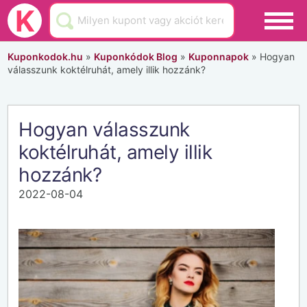
Black Friday
K
Hamarosan lejár
Kuponkodok.hu
»
Kuponkódok Blog
»
Kuponnapok
»
Hogyan
válasszunk koktélruhát, amely illik hozzánk?
Üzletek
Blog
Hogyan válasszunk
Akciók
koktélruhát, amely illik
hozzánk?
2022-08-04